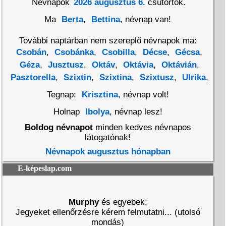
Névnapok
2026 augusztus 6.
csütörtök.
Ma
Berta
,
Bettina
, névnap van!
További naptárban nem szereplő névnapok ma:
Csobán
,
Csobánka
,
Csobilla
,
Décse
,
Gécsa
,
Géza
,
Jusztusz
,
Oktáv
,
Oktávia
,
Oktávián
,
Pasztorella
,
Szixtin
,
Szixtina
,
Szixtusz
,
Ulrika
,
Tegnap:
Krisztina
, névnap volt!
Holnap
Ibolya
, névnap lesz!
Boldog névnapot
minden kedves névnapos
látogatónak!
Névnapok augusztus hónapban
E-képeslap.com
Murphy
és egyebek:
Jegyeket ellenőrzésre kérem felmutatni... (utolsó
mondás)