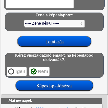
Zene a képeslaphoz:
Kérsz visszaigazoló email-t, ha képeslapod
elolvasták?:
Igen
Nem
Mai névnapok