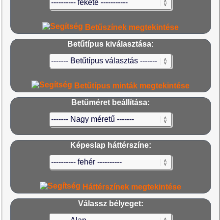
Betűszínek megtekintése
Betűtípus kiválasztása:
Betűtípus minták megtekintése
Betűméret beállítása:
Képeslap háttérszíne:
Háttérszínek megtekintése
Válassz bélyeget: