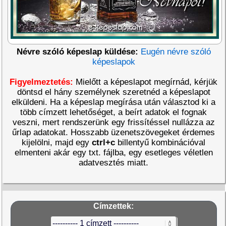
Névre szóló képeslap küldése:
Eugén névre szóló
képeslapok
Figyelmeztetés:
Mielőtt a képeslapot megírnád, kérjük
döntsd el hány személynek szeretnéd a képeslapot
elküldeni. Ha a képeslap megírása után választod ki a
több címzett lehetőséget, a beírt adatok el fognak
veszni, mert rendszerünk egy frissítéssel nullázza az
űrlap adatokat. Hosszabb üzenetszövegeket érdemes
kijelölni, majd egy
ctrl+c
billentyű kombinációval
elmenteni akár egy txt. fájlba, egy esetleges véletlen
adatvesztés miatt.
Címzettek: