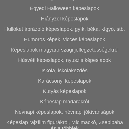
Egyedi Halloween képeslapok
Hiányzol képeslapok
Hüllőket ábrázoló képeslapok, gyík, béka, kígyó, stb.
Humoros képek, vicces képeslapok
Képeslapok magyarországi jellegzetességekről
Húsvéti képeslapok, nyuszis képeslapok
Iskola, iskolakezdés
Karácsonyi képeslapok
Kutyás képeslapok
Képeslap madarakról
Névnapi képeslapok, névnapi jókívánságok
Képeslap rajzfilm figurákról, Micimackó, Zsebibaba
és a többiek