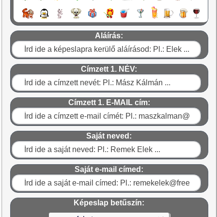
Aláírás:
Címzett 1. NÉV:
Címzett 1. E-MAIL cím:
Saját neved:
Saját e-mail címed:
Képeslap betűszín: