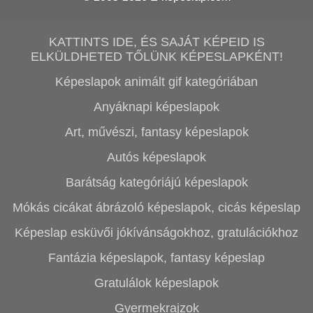
KATTINTS IDE, ÉS SAJÁT KÉPEID IS
ELKÜLDHETED TŐLÜNK KÉPESLAPKÉNT!
Képeslapok animált gif kategóriában
Anyáknapi képeslapok
Art, művészi, fantasy képeslapok
Autós képeslapok
Barátság kategóriájú képeslapok
Mókás cicákat ábrázoló képeslapok, cicás képeslap
Képeslap esküvői jókívánságokhoz, gratulációkhoz
Fantázia képeslapok, fantasy képeslap
Gratulálok képeslapok
Gyermekrajzok