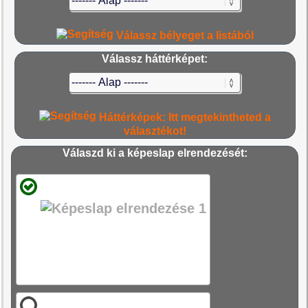
Válassz bélyeget a listából
Válassz háttérképet:
Háttérképek: Itt megtekintheted a
választékot!
Válaszd ki a képeslap elrendezését: