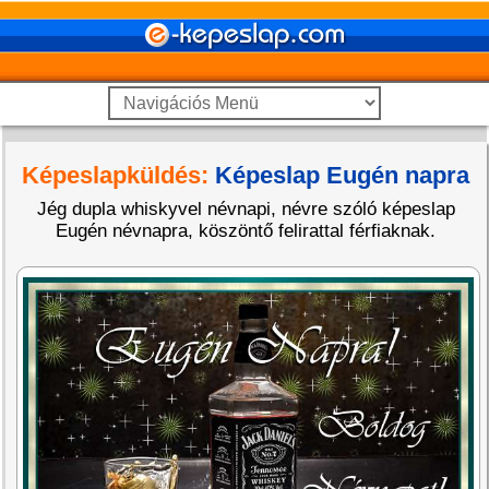
Képeslapküldés:
Képeslap Eugén napra
Jég dupla whiskyvel névnapi, névre szóló képeslap
Eugén névnapra, köszöntő felirattal férfiaknak.