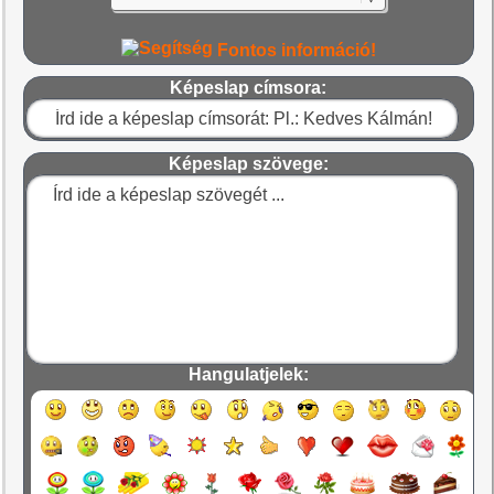
Fontos információ!
Képeslap címsora:
Képeslap szövege:
Hangulatjelek: