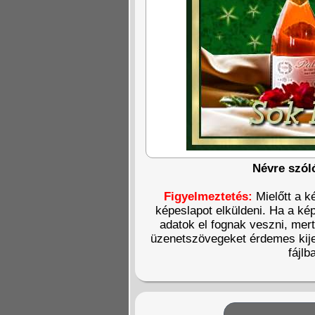
Névre szól
Figyelmeztetés:
Mielőtt a k
képeslapot elküldeni. Ha a kép
adatok el fognak veszni, mer
üzenetszövegeket érdemes kije
fájlb