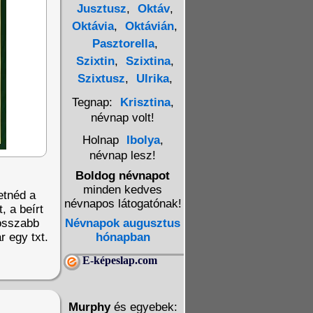
Jusztusz
,
Oktáv
,
Oktávia
,
Oktávián
,
Pasztorella
,
Szixtin
,
Szixtina
,
Szixtusz
,
Ulrika
,
Tegnap:
Krisztina
,
névnap volt!
Holnap
Ibolya
,
névnap lesz!
Boldog névnapot
minden kedves
etnéd a
névnapos látogatónak!
, a beírt
Hosszabb
Névnapok augusztus
r egy txt.
hónapban
E-képeslap.com
Murphy
és egyebek: