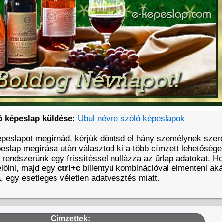
ó képeslap küldése:
Ubul névre szóló képeslapok
épeslapot megírnád, kérjük döntsd el hány személynek szer
eslap megírása után választod ki a több címzett lehetőséget
t rendszerünk egy frissítéssel nullázza az űrlap adatokat. 
lölni, majd egy
ctrl+c
billentyű kombinációval elmenteni aká
a, egy esetleges véletlen adatvesztés miatt.
Címzettek: