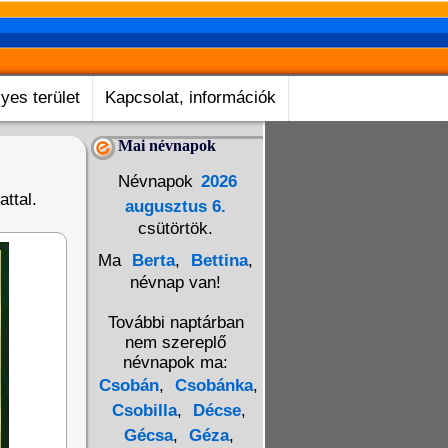
yes terület
Kapcsolat, információk
Mai névnapok
Névnapok
2026
ttal.
augusztus 6.
csütörtök.
Ma
Berta
,
Bettina
,
névnap van!
További naptárban
nem szereplő
névnapok ma:
Csobán
,
Csobánka
,
Csobilla
,
Décse
,
Gécsa
,
Géza
,