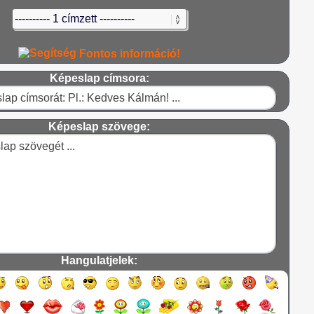
Fontos információ!
Képeslap címsora:
Képeslap szövege:
Hangulatjelek: