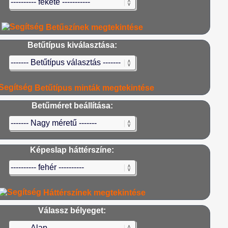
Betűszínek megtekintése
Betűtípus kiválasztása:
Betűtípus minták megtekintése
Betűméret beállítása:
Képeslap háttérszíne:
Háttérszínek megtekintése
Válassz bélyeget: