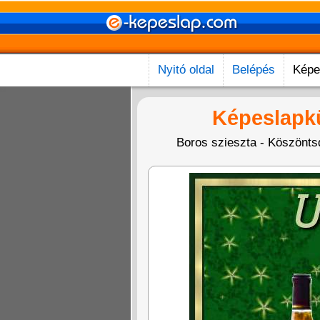
Nyitó oldal
Belépés
Képe
Képeslapk
Boros szieszta - Köszöntsd