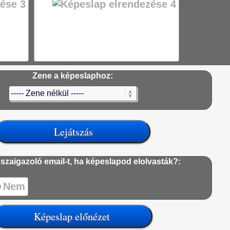
Zene a képeslaphoz:
szaigazoló email-t, ha képeslapod elolvasták?:
Nem