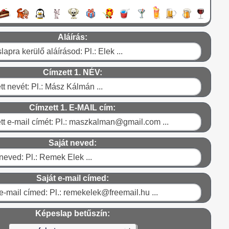
Aláírás:
Címzett 1. NÉV:
Címzett 1. E-MAIL cím:
Saját neved:
Saját e-mail címed:
Képeslap betűszín: