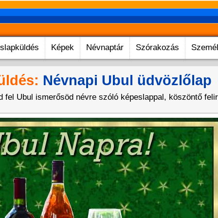
slapküldés
Képek
Névnaptár
Szórakozás
Személ
üldés:
Névnapi Ubul üdvözlőlap
 fel Ubul ismerősöd névre szóló képeslappal, köszöntő felira