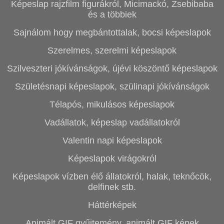
Képeslap rajzfilm figurákról, Micimackó, Zsebibaba
és a többiek
Sajnálom hogy megbántottalak, bocsi képeslapok
Szerelmes, szerelmi képeslapok
Szilveszteri jókívánságok, újévi köszöntő képeslapok
Születésnapi képeslapok, szülinapi jókívánságok
Télapós, mikulásos képeslapok
Vadállatok, képeslap vadállatokról
Valentin napi képeslapok
Képeslapok virágokról
Képeslapok vízben élő állatokról, halak, teknőcök,
delfinek stb.
Háttérképek
Animált GIF gyűjtemény, animált GIF képek