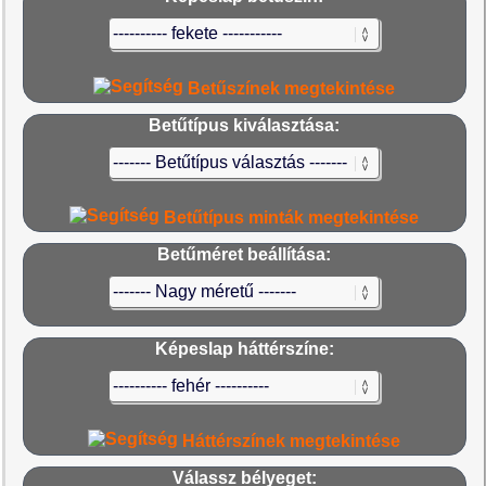
Betűszínek megtekintése
Betűtípus kiválasztása:
Betűtípus minták megtekintése
Betűméret beállítása:
Képeslap háttérszíne:
Háttérszínek megtekintése
Válassz bélyeget: