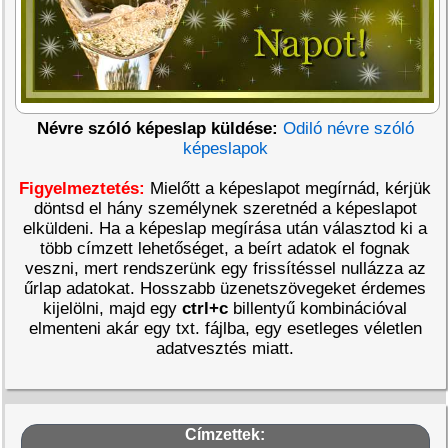
Névre szóló képeslap küldése:
Odiló névre szóló
képeslapok
Figyelmeztetés:
Mielőtt a képeslapot megírnád, kérjük
döntsd el hány személynek szeretnéd a képeslapot
elküldeni. Ha a képeslap megírása után választod ki a
több címzett lehetőséget, a beírt adatok el fognak
veszni, mert rendszerünk egy frissítéssel nullázza az
űrlap adatokat. Hosszabb üzenetszövegeket érdemes
kijelölni, majd egy
ctrl+c
billentyű kombinációval
elmenteni akár egy txt. fájlba, egy esetleges véletlen
adatvesztés miatt.
Címzettek: