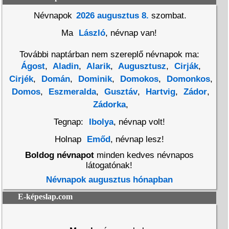
Névnapok
2026 augusztus 8.
szombat.
Ma
László
, névnap van!
További naptárban nem szereplő névnapok ma:
Ágost
,
Aladin
,
Alarik
,
Augusztusz
,
Cirják
,
Cirjék
,
Domán
,
Dominik
,
Domokos
,
Domonkos
,
Domos
,
Eszmeralda
,
Gusztáv
,
Hartvig
,
Zádor
,
Zádorka
,
Tegnap:
Ibolya
, névnap volt!
Holnap
Emőd
, névnap lesz!
Boldog névnapot
minden kedves névnapos
látogatónak!
Névnapok augusztus hónapban
E-képeslap.com