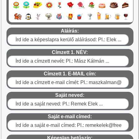
Aláírás:
Címzett 1. NÉV:
Címzett 1. E-MAIL cím:
Saját neved:
Saját e-mail címed:
Képeslap betűszín: