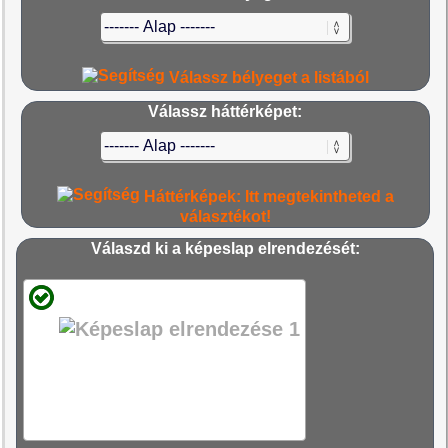
Válassz bélyeget a listából
Válassz háttérképet:
Háttérképek: Itt megtekintheted a
választékot!
Válaszd ki a képeslap elrendezését: