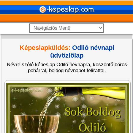
Képeslapküldés:
Odiló névnapi
üdvözlőlap
Névre szóló képeslap Odiló névnapra, köszöntő boros
pohárral, boldog névnapot felirattal.