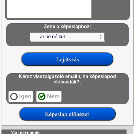
Zene a képeslaphoz:
Kérsz visszaigazoló email-t, ha képeslapod
elolvasták?:
Igen
Nem
Mai névnapok