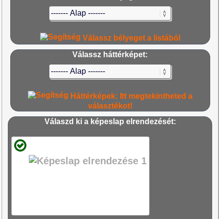
Válassz bélyeget a listából
Válassz háttérképet:
Háttérképek: Itt megtekintheted a
választékot!
Válaszd ki a képeslap elrendezését: