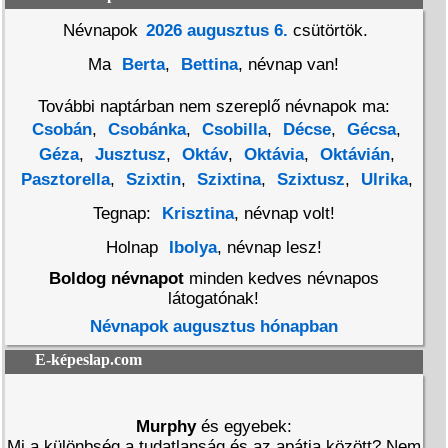
Névnapok
2026 augusztus 6.
csütörtök.
Ma
Berta
,
Bettina
, névnap van!
További naptárban nem szereplő névnapok ma:
Csobán
,
Csobánka
,
Csobilla
,
Décse
,
Gécsa
,
Géza
,
Jusztusz
,
Oktáv
,
Oktávia
,
Oktávián
,
Pasztorella
,
Szixtin
,
Szixtina
,
Szixtusz
,
Ulrika
,
Tegnap:
Krisztina
, névnap volt!
Holnap
Ibolya
, névnap lesz!
Boldog névnapot
minden kedves névnapos
látogatónak!
Névnapok augusztus hónapban
E-képeslap.com
Murphy
és egyebek:
Mi a különbség a tudatlanság és az apátia között? Nem