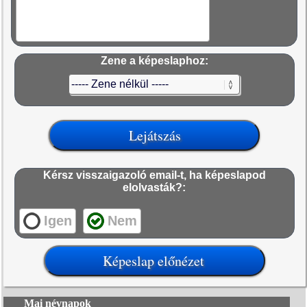
Zene a képeslaphoz:
Kérsz visszaigazoló email-t, ha képeslapod
elolvasták?:
Igen
Nem
Mai névnapok