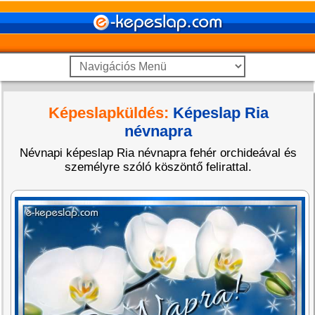
Képeslapküldés:
Képeslap Ria
névnapra
Névnapi képeslap Ria névnapra fehér orchideával és
személyre szóló köszöntő felirattal.