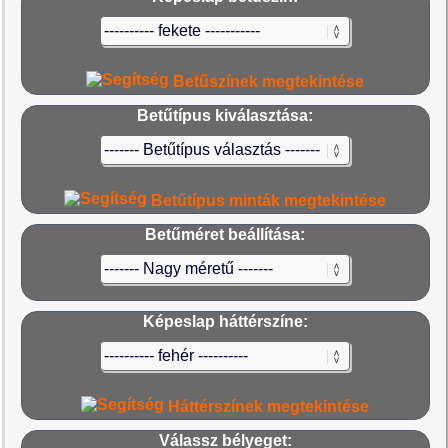
Betűszínek megtekintése
Betűtípus kiválasztása:
Betűtípus minták megtekintése
Betűméret beállítása:
Képeslap háttérszíne:
Háttérszínek megtekintése
Válassz bélyeget: