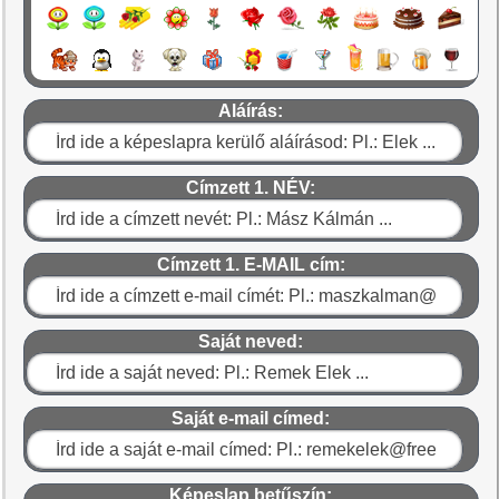
Aláírás:
Címzett 1. NÉV:
Címzett 1. E-MAIL cím:
Saját neved:
Saját e-mail címed:
Képeslap betűszín: