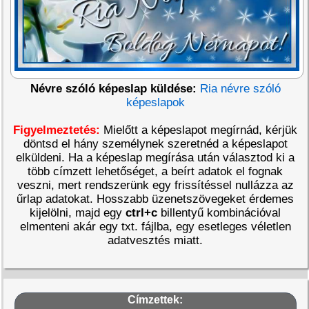
Névre szóló képeslap küldése:
Ria névre szóló
képeslapok
Figyelmeztetés:
Mielőtt a képeslapot megírnád, kérjük
döntsd el hány személynek szeretnéd a képeslapot
elküldeni. Ha a képeslap megírása után választod ki a
több címzett lehetőséget, a beírt adatok el fognak
veszni, mert rendszerünk egy frissítéssel nullázza az
űrlap adatokat. Hosszabb üzenetszövegeket érdemes
kijelölni, majd egy
ctrl+c
billentyű kombinációval
elmenteni akár egy txt. fájlba, egy esetleges véletlen
adatvesztés miatt.
Címzettek: