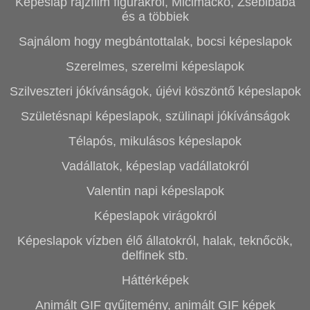
Képeslap rajzfilm figurákról, Micimackó, Zsebibaba
és a többiek
Sajnálom hogy megbántottalak, bocsi képeslapok
Szerelmes, szerelmi képeslapok
Szilveszteri jókívánságok, újévi köszöntő képeslapok
Születésnapi képeslapok, szülinapi jókívánságok
Télapós, mikulásos képeslapok
Vadállatok, képeslap vadállatokról
Valentin napi képeslapok
Képeslapok virágokról
Képeslapok vízben élő állatokról, halak, teknőcök,
delfinek stb.
Háttérképek
Animált GIF gyűjtemény, animált GIF képek