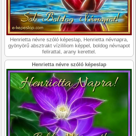
Henrietta névre szóló képeslap, Henrietta névnapra,
gyönyörű absztrakt vízililiom képpel, boldog névnapot
felirattal, arany kerettel.
Henrietta névre szóló képeslap