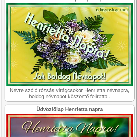
Névre szóló rózsás virágcsokor Henrietta névnapra,
boldog névnapot köszöntő felirattal.
Üdvözlőlap Henrietta napra