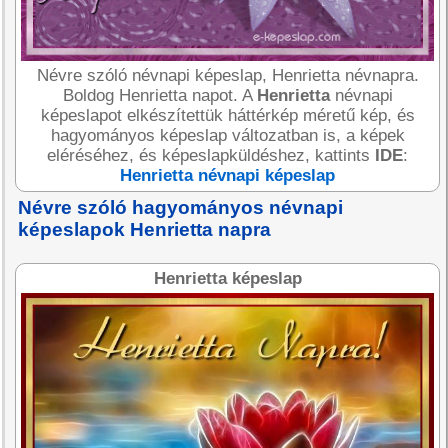
Névre szóló névnapi képeslap, Henrietta névnapra.
Boldog Henrietta napot. A
Henrietta
névnapi
képeslapot elkészítettük háttérkép méretű kép, és
hagyományos képeslap változatban is, a képek
eléréséhez, és képeslapküldéshez, kattints
IDE
:
Henrietta névnapi képeslap
Névre szóló hagyományos névnapi
képeslapok Henrietta napra
Henrietta képeslap