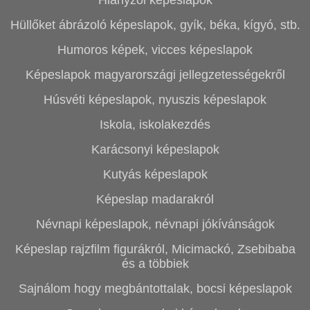
Hiányzol képeslapok
Hüllőket ábrázoló képeslapok, gyík, béka, kígyó, stb.
Humoros képek, vicces képeslapok
Képeslapok magyarországi jellegzetességekről
Húsvéti képeslapok, nyuszis képeslapok
Iskola, iskolakezdés
Karácsonyi képeslapok
Kutyás képeslapok
Képeslap madarakról
Névnapi képeslapok, névnapi jókívánságok
Képeslap rajzfilm figurákról, Micimackó, Zsebibaba
és a többiek
Sajnálom hogy megbántottalak, bocsi képeslapok