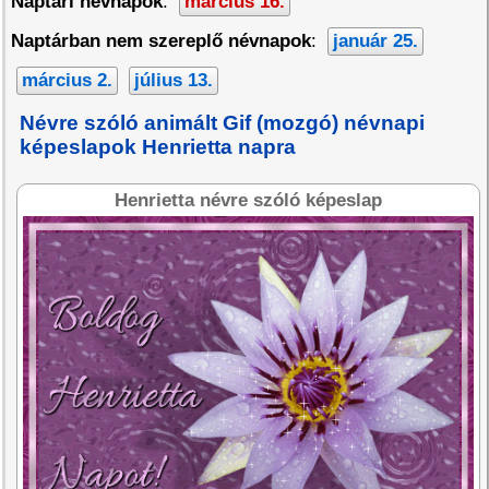
Naptári névnapok
:
március 16.
Naptárban nem szereplő névnapok
:
január 25.
március 2.
július 13.
Névre szóló animált Gif (mozgó) névnapi
képeslapok Henrietta napra
Henrietta névre szóló képeslap