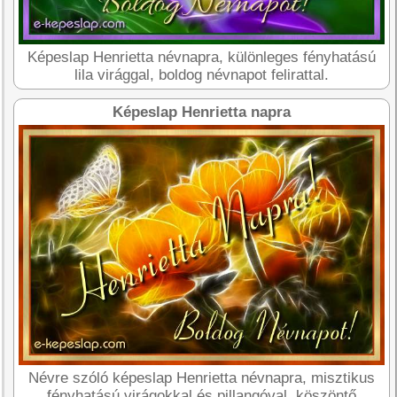
Képeslap Henrietta névnapra, különleges fényhatású
lila virággal, boldog névnapot felirattal.
Képeslap Henrietta napra
Névre szóló képeslap Henrietta névnapra, misztikus
fényhatású virágokkal és pillangóval, köszöntő