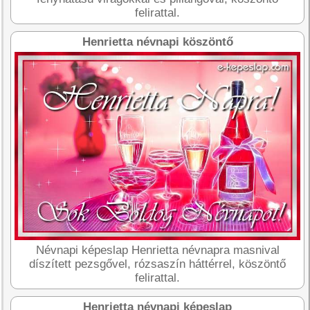
felirattal.
Henrietta névnapi köszöntő
Névnapi képeslap Henrietta névnapra masnival
díszített pezsgővel, rózsaszín háttérrel, köszöntő
felirattal.
Henrietta névnapi képeslap