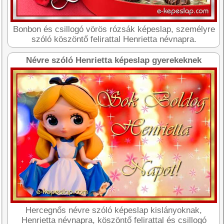
Bonbon és csillogó vörös rózsák képeslap, személyre
szóló köszöntő felirattal Henrietta névnapra.
Névre szóló Henrietta képeslap gyerekeknek
Hercegnős névre szóló képeslap kislányoknak,
Henrietta névnapra, köszöntő felirattal és csillogó