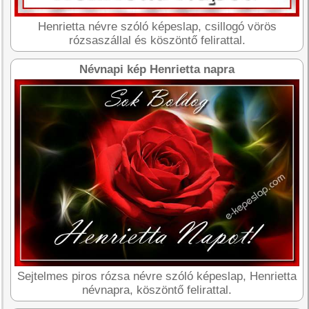
Henrietta névre szóló képeslap, csillogó vörös
rózsaszállal és köszöntő felirattal.
Névnapi kép Henrietta napra
Sejtelmes piros rózsa névre szóló képeslap, Henrietta
névnapra, köszöntő felirattal.