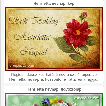
Henrietta névnapi kép
Régies, klasszikus hatású névre szóló képeslap
Henrietta névnapra, köszöntő felirattal és virággal.
Henrietta névnapi üdvözlőlap