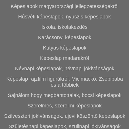
Képeslapok magyarországi jellegzetességekről
Húsvéti képeslapok, nyuszis képeslapok
Iskola, iskolakezdés
Karácsonyi képeslapok
Kutyás képeslapok
Képeslap madarakról
Névnapi képeslapok, névnapi jókívánságok
Képeslap rajzfilm figurákról, Micimackó, Zsebibaba
és a többiek
Sajnálom hogy megbántottalak, bocsi képeslapok
Szerelmes, szerelmi képeslapok
Szilveszteri jókívánságok, újévi köszöntő képeslapok
Születésnapi képeslapok, szülinapi jókívánságok