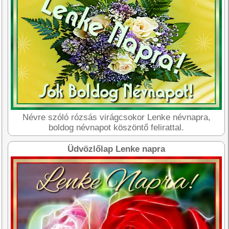
Névre szóló rózsás virágcsokor Lenke névnapra,
boldog névnapot köszöntő felirattal.
Üdvözlőlap Lenke napra