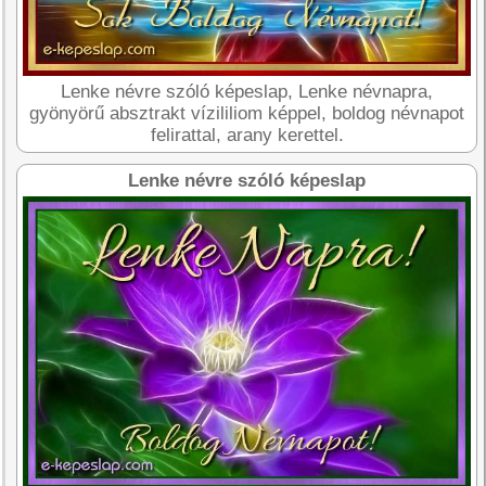
Lenke névre szóló képeslap, Lenke névnapra,
gyönyörű absztrakt vízililiom képpel, boldog névnapot
felirattal, arany kerettel.
Lenke névre szóló képeslap