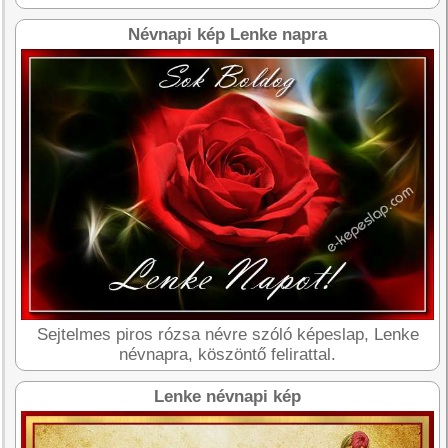
Névnapi kép Lenke napra
Sejtelmes piros rózsa névre szóló képeslap, Lenke
névnapra, köszöntő felirattal.
Lenke névnapi kép