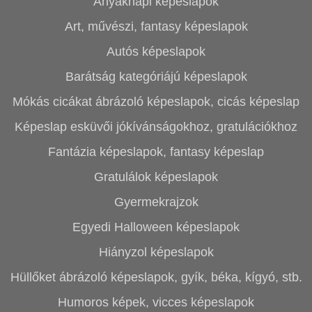
Anyáknapi képeslapok
Art, művészi, fantasy képeslapok
Autós képeslapok
Barátság kategóriájú képeslapok
Mókás cicákat ábrázoló képeslapok, cicás képeslap
Képeslap esküvői jókívánságokhoz, gratulációkhoz
Fantázia képeslapok, fantasy képeslap
Gratulálok képeslapok
Gyermekrajzok
Egyedi Halloween képeslapok
Hiányzol képeslapok
Hüllőket ábrázoló képeslapok, gyík, béka, kígyó, stb.
Humoros képek, vicces képeslapok