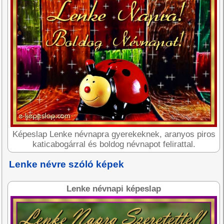
Képeslap Lenke névnapra gyerekeknek, aranyos piros
katicabogárral és boldog névnapot felirattal.
Lenke névre szóló képek
Lenke névnapi képeslap