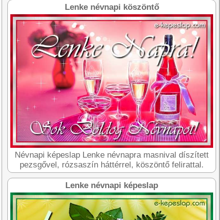
Lenke névnapi köszöntő
Névnapi képeslap Lenke névnapra masnival díszített
pezsgővel, rózsaszín háttérrel, köszöntő felirattal.
Lenke névnapi képeslap