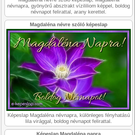
névnapra, gyönyörű absztrakt vízililiom képpel, boldog
névnapot felirattal, arany kerettel.
Magdaléna névre szóló képeslap
Képeslap Magdaléna névnapra, különleges fényhatású
lila virággal, boldog névnapot felirattal.
Képeslap Magdaléna napra