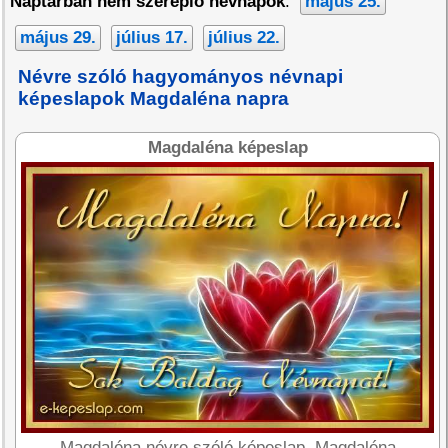
Naptárban nem szereplő névnapok
:
május 25.
május 29.
július 17.
július 22.
Névre szóló hagyományos névnapi
képeslapok Magdaléna napra
Magdaléna képeslap
Magdaléna névre szóló képeslap, Magdaléna