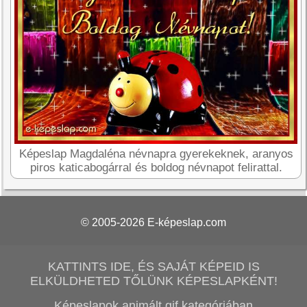
Képeslap Magdaléna névnapra gyerekeknek, aranyos
piros katicabogárral és boldog névnapot felirattal.
© 2005-2026
E-képeslap.com
KATTINTS IDE, ÉS SAJÁT KÉPEID IS
ELKÜLDHETED TŐLÜNK KÉPESLAPKÉNT!
Képeslapok animált gif kategóriában