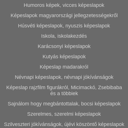
Humoros képek, vicces képeslapok
Képeslapok magyarországi jellegzetességekről
Húsvéti képeslapok, nyuszis képeslapok
Iskola, iskolakezdés
Karácsonyi képeslapok
Kutyás képeslapok
Képeslap madarakról
Névnapi képeslapok, névnapi jókívánságok
Képeslap rajzfilm figurákról, Micimackó, Zsebibaba
és a többiek
Sajnálom hogy megbántottalak, bocsi képeslapok
Szerelmes, szerelmi képeslapok
Szilveszteri jókívánságok, újévi köszöntő képeslapok