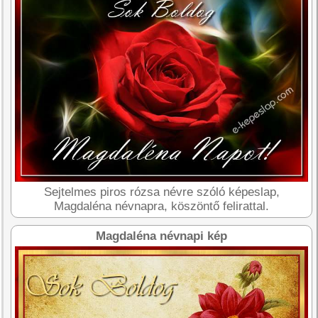
Sejtelmes piros rózsa névre szóló képeslap,
Magdaléna névnapra, köszöntő felirattal.
Magdaléna névnapi kép