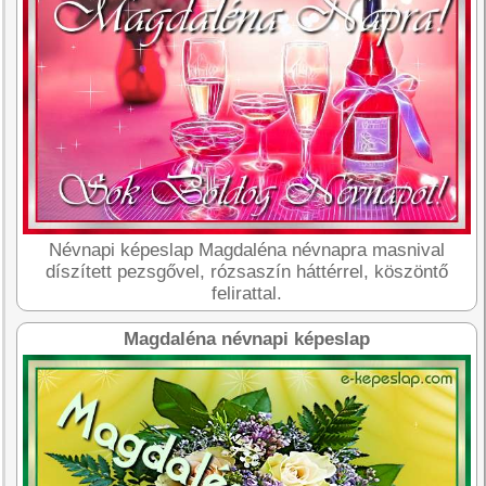
Névnapi képeslap Magdaléna névnapra masnival
díszített pezsgővel, rózsaszín háttérrel, köszöntő
felirattal.
Magdaléna névnapi képeslap