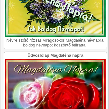
Névre szóló rózsás virágcsokor Magdaléna névnapra,
boldog névnapot köszöntő felirattal.
Üdvözlőlap Magdaléna napra