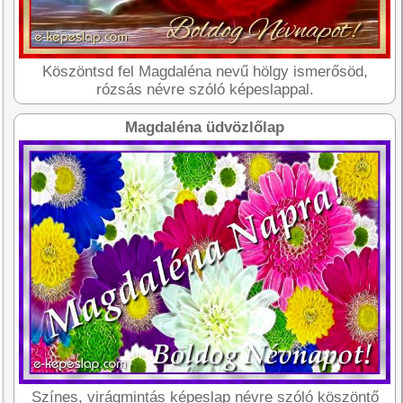
Köszöntsd fel Magdaléna nevű hölgy ismerősöd,
rózsás névre szóló képeslappal.
Magdaléna üdvözlőlap
Színes, virágmintás képeslap névre szóló köszöntő