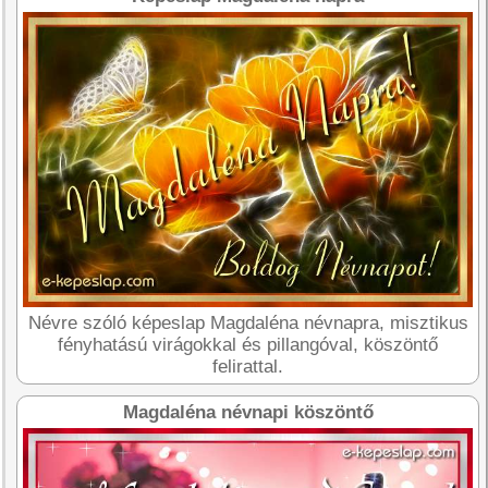
Névre szóló képeslap Magdaléna névnapra, misztikus
fényhatású virágokkal és pillangóval, köszöntő
felirattal.
Magdaléna névnapi köszöntő