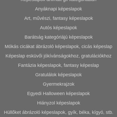
Anyáknapi képeslapok
Art, művészi, fantasy képeslapok
Autós képeslapok
Barátság kategóriájú képeslapok
Mókás cicákat ábrázoló képeslapok, cicás képeslap
Képeslap esküvői jókívánságokhoz, gratulációkhoz
Fantázia képeslapok, fantasy képeslap
Gratulálok képeslapok
Gyermekrajzok
Egyedi Halloween képeslapok
Hiányzol képeslapok
Hüllőket ábrázoló képeslapok, gyík, béka, kígyó, stb.