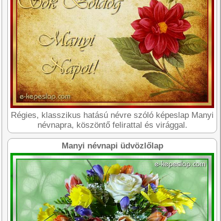
Régies, klasszikus hatású névre szóló képeslap Manyi
névnapra, köszöntő felirattal és virággal.
Manyi névnapi üdvözlőlap