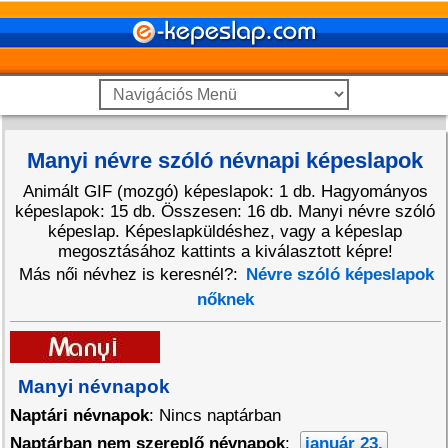
Manyi névre szóló névnapi képeslapok
Animált GIF (mozgó) képeslapok: 1 db. Hagyományos
képeslapok: 15 db. Összesen: 16 db. Manyi névre szóló
képeslap. Képeslapküldéshez, vagy a képeslap
megosztásához kattints a kiválasztott képre!
Más női névhez is keresnél?:
Névre szóló képeslapok
nőknek
Manyi névnapok
Naptári névnapok
: Nincs naptárban
Naptárban nem szereplő névnapok
:
január 23.