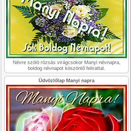
Névre szóló rózsás virágcsokor Manyi névnapra,
boldog névnapot köszöntő felirattal.
Üdvözlőlap Manyi napra