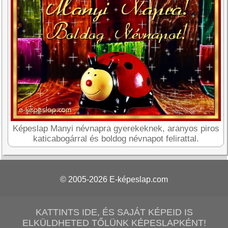
Képeslap Manyi névnapra gyerekeknek, aranyos piros
katicabogárral és boldog névnapot felirattal.
© 2005-2026
E-képeslap.com
KATTINTS IDE, ÉS SAJÁT KÉPEID IS
ELKÜLDHETED TŐLÜNK KÉPESLAPKÉNT!