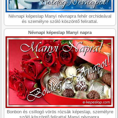
Névnapi képeslap Manyi névnapra fehér orchideával
és személyre szóló köszöntő felirattal.
Névnapi képeslap Manyi napra
Bonbon és csillogó vörös rózsák képeslap, személyre
szóló köszöntő felirattal Manyi névnapra.