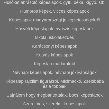
Hüllőket ábrázoló képeslapok, gyík, béka, kígyó, stb.
Humoros képek, vicces képeslapok
Képeslapok magyarországi jellegzetességekről
Húsvéti képeslapok, nyuszis képeslapok
Iskola, iskolakezdés
Karácsonyi képeslapok
Kutyás képeslapok
Képeslap madarakról
Névnapi képeslapok, névnapi jókívánságok
Képeslap rajzfilm figurákról, Micimackó, Zsebibaba
és a többiek
Sajnálom hogy megbántottalak, bocsi képeslapok
Szerelmes, szerelmi képeslapok