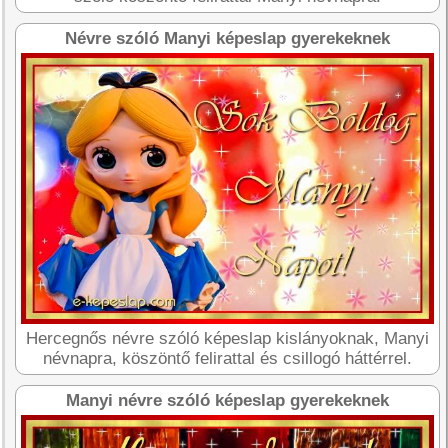
Névre szóló Manyi képeslap gyerekeknek
Hercegnős névre szóló képeslap kislányoknak, Manyi
névnapra, köszöntő felirattal és csillogó háttérrel.
Manyi névre szóló képeslap gyerekeknek