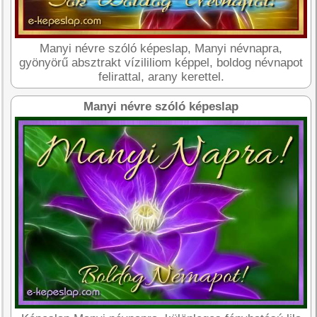
Manyi névre szóló képeslap, Manyi névnapra,
gyönyörű absztrakt vízililiom képpel, boldog névnapot
felirattal, arany kerettel.
Manyi névre szóló képeslap