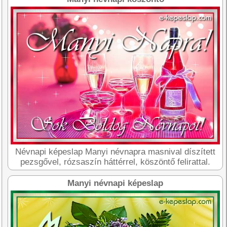
Névnapi képeslap Manyi névnapra masnival díszített
pezsgővel, rózsaszín háttérrel, köszöntő felirattal.
Manyi névnapi képeslap