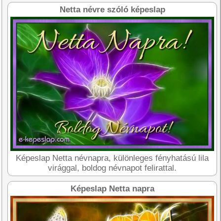
Netta névre szóló képeslap
Képeslap Netta névnapra, különleges fényhatású lila
virággal, boldog névnapot felirattal.
Képeslap Netta napra