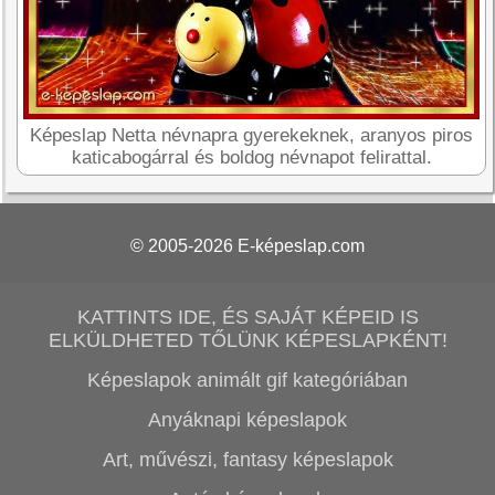
Képeslap Netta névnapra gyerekeknek, aranyos piros
katicabogárral és boldog névnapot felirattal.
© 2005-2026
E-képeslap.com
KATTINTS IDE, ÉS SAJÁT KÉPEID IS
ELKÜLDHETED TŐLÜNK KÉPESLAPKÉNT!
Képeslapok animált gif kategóriában
Anyáknapi képeslapok
Art, művészi, fantasy képeslapok