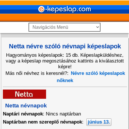
Netta névre szóló névnapi képeslapok
Hagyományos képeslapok: 15 db. Képeslapküldéshez,
vagy a képeslap megosztásához kattints a kiválasztott
képre!
Más női névhez is keresnél?:
Névre szóló képeslapok
nőknek
Netta névnapok
Naptári névnapok
: Nincs naptárban
Naptárban nem szereplő névnapok
:
június 13.