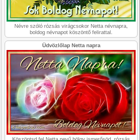
Névre szóló rózsás virágcsokor Netta névnapra,
boldog névnapot köszöntő felirattal.
Üdvözlőlap Netta napra
Köszöntsd fel Netta nevű hölgy ismerősöd, rózsás