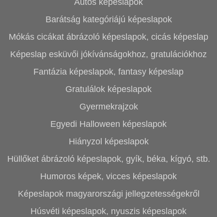
Autós képeslapok
Barátság kategóriájú képeslapok
Mókás cicákat ábrázoló képeslapok, cicás képeslap
Képeslap esküvői jókívánságokhoz, gratulációkhoz
Fantázia képeslapok, fantasy képeslap
Gratulálok képeslapok
Gyermekrajzok
Egyedi Halloween képeslapok
Hiányzol képeslapok
Hüllőket ábrázoló képeslapok, gyík, béka, kígyó, stb.
Humoros képek, vicces képeslapok
Képeslapok magyarországi jellegzetességekről
Húsvéti képeslapok, nyuszis képeslapok