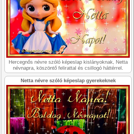
Hercegnős névre szóló képeslap kislányoknak, Netta
névnapra, köszöntő felirattal és csillogó háttérrel.
Netta névre szóló képeslap gyerekeknek