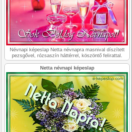
Névnapi képeslap Netta névnapra masnival díszített
pezsgővel, rózsaszín háttérrel, köszöntő felirattal.
Netta névnapi képeslap