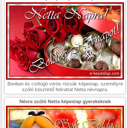
Bonbon és csillogó vörös rózsák képeslap, személyre
szóló köszöntő felirattal Netta névnapra.
Névre szóló Netta képeslap gyerekeknek