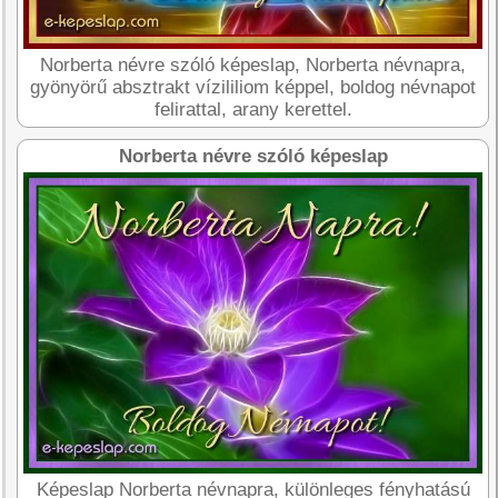
Norberta névre szóló képeslap, Norberta névnapra,
gyönyörű absztrakt vízililiom képpel, boldog névnapot
felirattal, arany kerettel.
Norberta névre szóló képeslap
Képeslap Norberta névnapra, különleges fényhatású