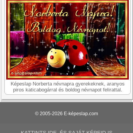
Képeslap Norberta névnapra gyerekeknek, aranyos
piros katicabogárral és boldog névnapot felirattal.
© 2005-2026
E-képeslap.com
KATTINTS IDE, ÉS SAJÁT KÉPEID IS