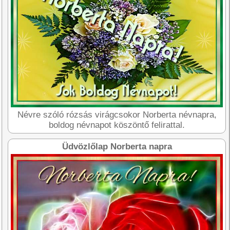
Névre szóló rózsás virágcsokor Norberta névnapra,
boldog névnapot köszöntő felirattal.
Üdvözlőlap Norberta napra