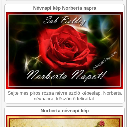
Névnapi kép Norberta napra
Sejtelmes piros rózsa névre szóló képeslap, Norberta
névnapra, köszöntő felirattal.
Norberta névnapi kép