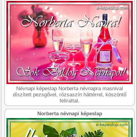
Névnapi képeslap Norberta névnapra masnival
díszített pezsgővel, rózsaszín háttérrel, köszöntő
felirattal.
Norberta névnapi képeslap