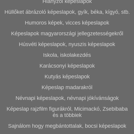
Hiányzol képeslapok
Hüllőket ábrázoló képeslapok, gyík, béka, kígyó, stb.
Humoros képek, vicces képeslapok
Képeslapok magyarországi jellegzetességekről
Húsvéti képeslapok, nyuszis képeslapok
Iskola, iskolakezdés
Karácsonyi képeslapok
Kutyás képeslapok
Képeslap madarakról
Névnapi képeslapok, névnapi jókívánságok
Képeslap rajzfilm figurákról, Micimackó, Zsebibaba
és a többiek
Sajnálom hogy megbántottalak, bocsi képeslapok