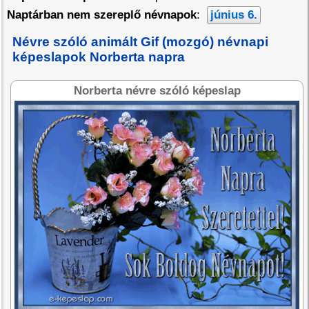
Naptárban nem szereplő névnapok
:
június 6.
Névre szóló animált Gif (mozgó) névnapi
képeslapok Norberta napra
Norberta névre szóló képeslap