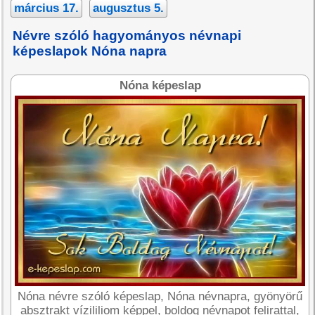
március 17.
augusztus 5.
Névre szóló hagyományos névnapi
képeslapok Nóna napra
Nóna képeslap
Nóna névre szóló képeslap, Nóna névnapra, gyönyörű
absztrakt vízililiom képpel, boldog névnapot felirattal,