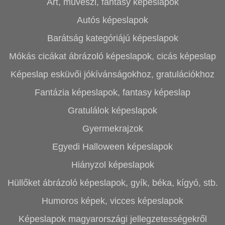
Art, művészi, fantasy képeslapok
Autós képeslapok
Barátság kategóriájú képeslapok
Mókás cicákat ábrázoló képeslapok, cicás képeslap
Képeslap esküvői jókívánságokhoz, gratulációkhoz
Fantázia képeslapok, fantasy képeslap
Gratulálok képeslapok
Gyermekrajzok
Egyedi Halloween képeslapok
Hiányzol képeslapok
Hüllőket ábrázoló képeslapok, gyík, béka, kígyó, stb.
Humoros képek, vicces képeslapok
Képeslapok magyarországi jellegzetességekről