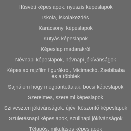
Húsvéti képeslapok, nyuszis képeslapok
Iskola, iskolakezdés
Karácsonyi képeslapok
Kutyás képeslapok
Képeslap madarakról
Névnapi képeslapok, névnapi jókívánságok
Képeslap rajzfilm figurákról, Micimackó, Zsebibaba
és a többiek
Sajnálom hogy megbántottalak, bocsi képeslapok
Szerelmes, szerelmi képeslapok
Szilveszteri jókívánságok, újévi köszöntő képeslapok
Születésnapi képeslapok, szülinapi jókívánságok
Télapós, mikulásos képeslapok