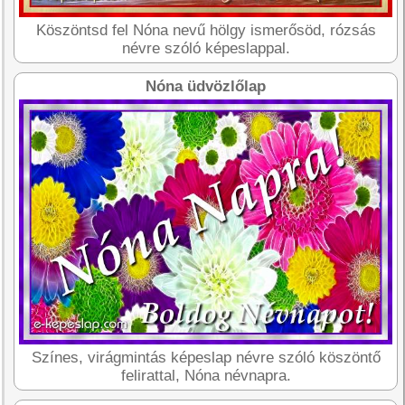
Köszöntsd fel Nóna nevű hölgy ismerősöd, rózsás
névre szóló képeslappal.
Nóna üdvözlőlap
Színes, virágmintás képeslap névre szóló köszöntő
felirattal, Nóna névnapra.