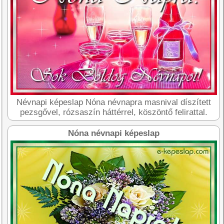
Névnapi képeslap Nóna névnapra masnival díszített
pezsgővel, rózsaszín háttérrel, köszöntő felirattal.
Nóna névnapi képeslap