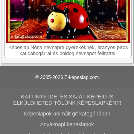
Képeslap Nóna névnapra gyerekeknek, aranyos piros
katicabogárral és boldog névnapot felirattal.
© 2005-2026
E-képeslap.com
KATTINTS IDE, ÉS SAJÁT KÉPEID IS
ELKÜLDHETED TŐLÜNK KÉPESLAPKÉNT!
Képeslapok animált gif kategóriában
Anyáknapi képeslapok