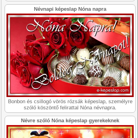
Névnapi képeslap Nóna napra
Bonbon és csillogó vörös rózsák képeslap, személyre
szóló köszöntő felirattal Nóna névnapra.
Névre szóló Nóna képeslap gyerekeknek