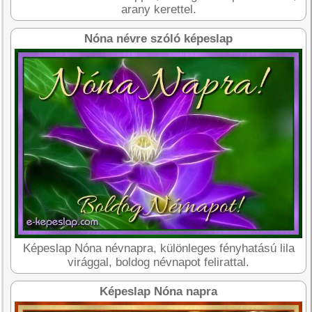
arany kerettel.
Nóna névre szóló képeslap
Képeslap Nóna névnapra, különleges fényhatású lila
virággal, boldog névnapot felirattal.
Képeslap Nóna napra