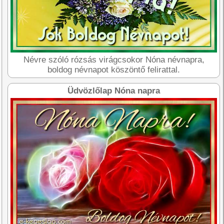
Névre szóló rózsás virágcsokor Nóna névnapra,
boldog névnapot köszöntő felirattal.
Üdvözlőlap Nóna napra