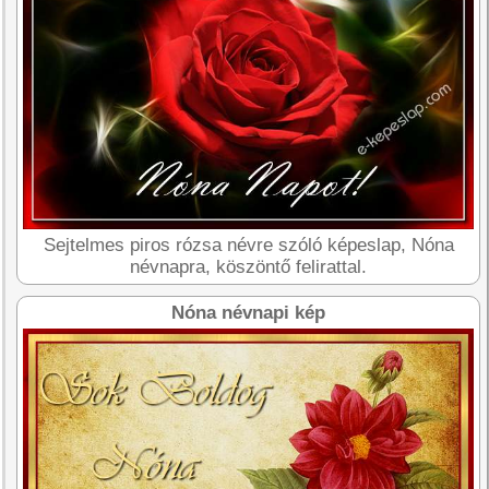
Sejtelmes piros rózsa névre szóló képeslap, Nóna
névnapra, köszöntő felirattal.
Nóna névnapi kép