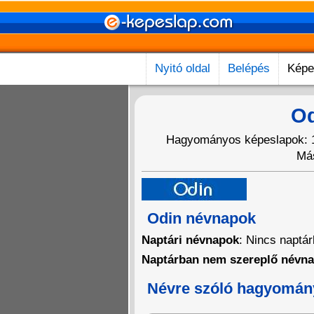
Nyitó oldal
Belépés
Képe
Od
Hagyományos képeslapok: 15
Más
Odin névnapok
Naptári névnapok
: Nincs naptá
Naptárban nem szereplő névn
Névre szóló hagyomán