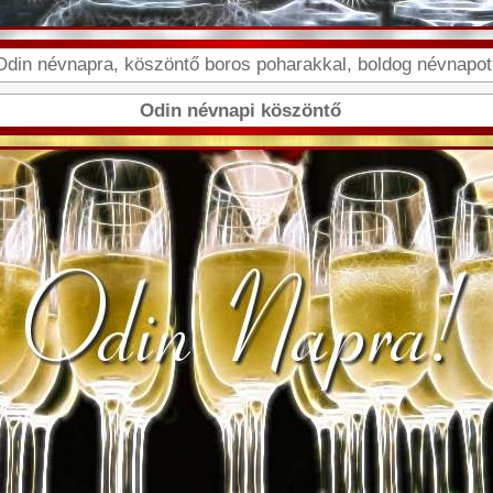
din névnapra, köszöntő boros poharakkal, boldog névnapot f
Odin névnapi köszöntő