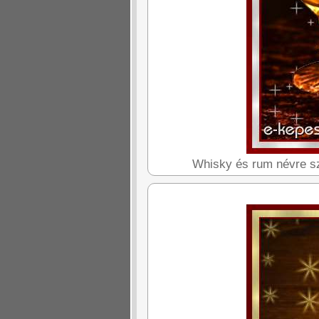
Whisky és rum névre szó