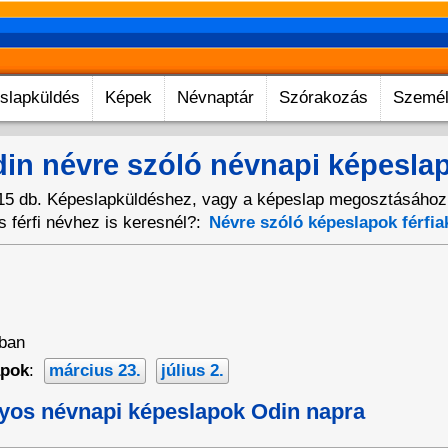
slapküldés
Képek
Névnaptár
Szórakozás
Személ
in névre szóló névnapi képesla
 db. Képeslapküldéshez, vagy a képeslap megosztásához ka
 férfi névhez is keresnél?:
Névre szóló képeslapok férfia
rban
apok
:
március 23.
július 2.
yos névnapi képeslapok Odin napra