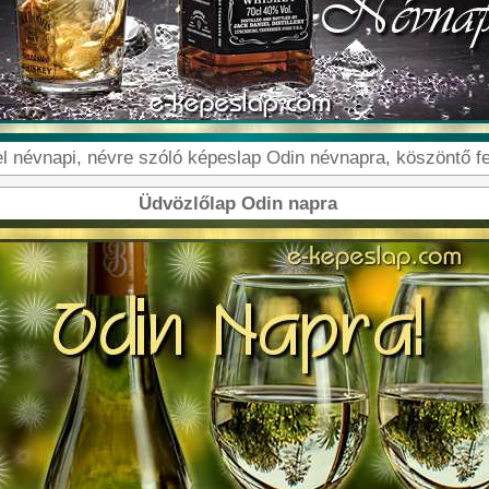
 névnapi, névre szóló képeslap Odin névnapra, köszöntő feli
Üdvözlőlap Odin napra