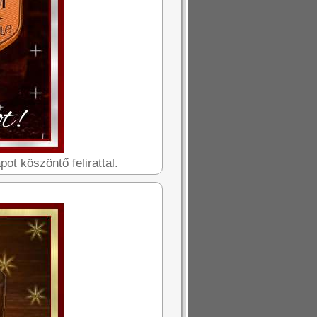
t köszöntő felirattal.