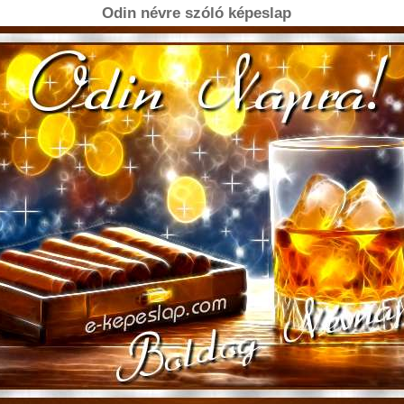
Odin névre szóló képeslap