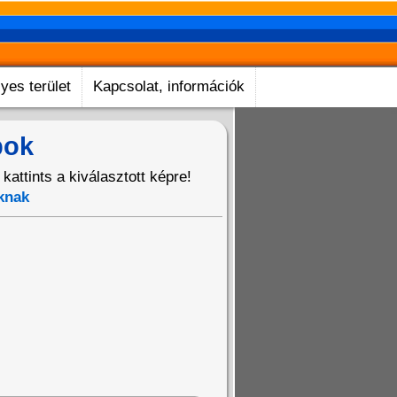
yes terület
Kapcsolat, információk
pok
ttints a kiválasztott képre!
knak