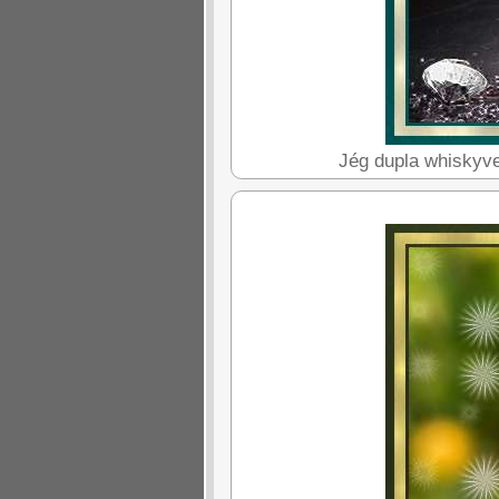
Jég dupla whiskyvel