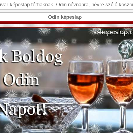
var képeslap férfiaknak, Odin névnapra, névre szóló köszönt
Odin képeslap