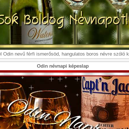
l Odin nevű férfi ismerősöd, hangulatos boros névre szóló 
Odin névnapi képeslap