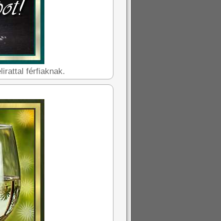
rattal férfiaknak.