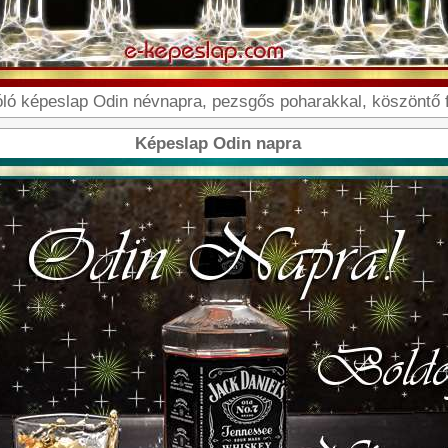
ló képeslap Odin névnapra, pezsgős poharakkal, köszöntő fe
Képeslap Odin napra