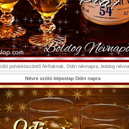
ló pohárköszöntő férfiaknak, Odin névnapra, boldog névnapo
Névre szóló képeslap Odin napra