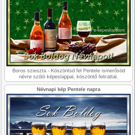
Boros szieszta - Köszöntsd fel Pentele ismerősöd
névre szóló képeslappal, köszöntő felirattal.
Névnapi kép Pentele napra