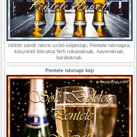
Hűtött sörök névre szóló képeslap, Pentele névnapra,
köszöntő felirattal férfi rokonoknak, haveroknak,
barátoknak.
Pentele névnapi kép