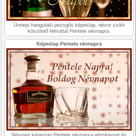
Ünnepi hangulatú pezsgős képeslap, névre szóló
köszöntő felirattal Pentele névnapra.
Képeslap Pentele névnapra
Névnapi képeslap Pentele névnapra whiskeyvel és