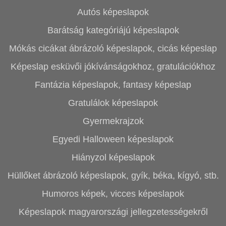
Autós képeslapok
Barátság kategóriájú képeslapok
Mókás cicákat ábrázoló képeslapok, cicás képeslap
Képeslap esküvői jókívánságokhoz, gratulációkhoz
Fantázia képeslapok, fantasy képeslap
Gratulálok képeslapok
Gyermekrajzok
Egyedi Halloween képeslapok
Hiányzol képeslapok
Hüllőket ábrázoló képeslapok, gyík, béka, kígyó, stb.
Humoros képek, vicces képeslapok
Képeslapok magyarországi jellegzetességekről