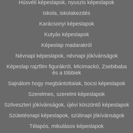
Húsvéti képeslapok, nyuszis képeslapok
Iskola, iskolakezdés
Karácsonyi képeslapok
Kutyás képeslapok
Képeslap madarakról
Névnapi képeslapok, névnapi jókívánságok
Képeslap rajzfilm figurákról, Micimackó, Zsebibaba
és a többiek
Sajnálom hogy megbántottalak, bocsi képeslapok
Szerelmes, szerelmi képeslapok
Szilveszteri jókívánságok, újévi köszöntő képeslapok
Születésnapi képeslapok, szülinapi jókívánságok
Télapós, mikulásos képeslapok