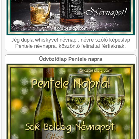
Jég dupla whiskyvel névnapi, névre szóló képeslap
Pentele névnapra, köszöntő felirattal férfiaknak.
Üdvözlőlap Pentele napra