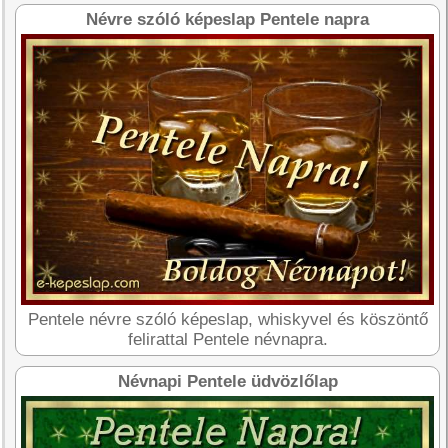
Névre szóló képeslap Pentele napra
Pentele névre szóló képeslap, whiskyvel és köszöntő
felirattal Pentele névnapra.
Névnapi Pentele üdvözlőlap