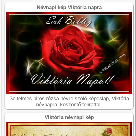
Névnapi kép Viktória napra
Sejtelmes piros rózsa névre szóló képeslap, Viktória
névnapra, köszöntő felirattal.
Viktória névnapi kép