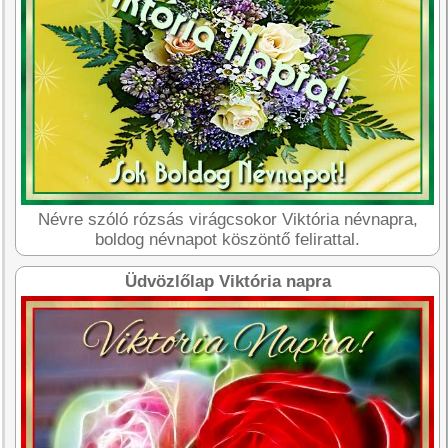
Névre szóló rózsás virágcsokor Viktória névnapra,
boldog névnapot köszöntő felirattal.
Üdvözlőlap Viktória napra