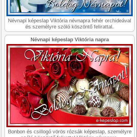
Névnapi képeslap Viktória névnapra fehér orchideával
és személyre szóló köszöntő felirattal.
Névnapi képeslap Viktória napra
Bonbon és csillogó vörös rózsák képeslap, személyre