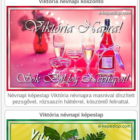
Viktória névnapi köszöntő
Névnapi képeslap Viktória névnapra masnival díszített
pezsgővel, rózsaszín háttérrel, köszöntő felirattal.
Viktória névnapi képeslap