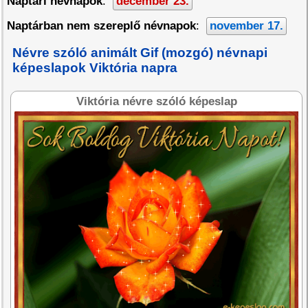
Naptári névnapok
:
december 23.
Naptárban nem szereplő névnapok
:
november 17.
Névre szóló animált Gif (mozgó) névnapi
képeslapok Viktória napra
Viktória névre szóló képeslap