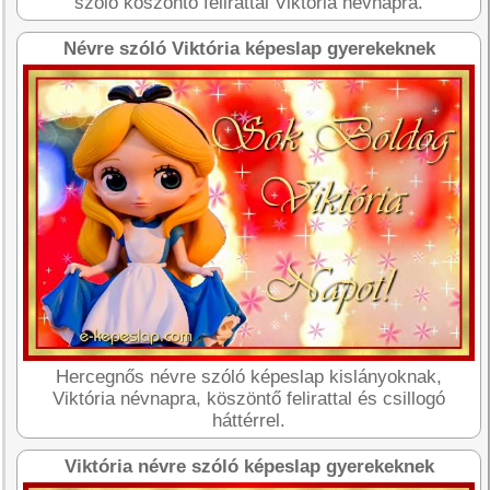
szóló köszöntő felirattal Viktória névnapra.
Névre szóló Viktória képeslap gyerekeknek
Hercegnős névre szóló képeslap kislányoknak,
Viktória névnapra, köszöntő felirattal és csillogó
háttérrel.
Viktória névre szóló képeslap gyerekeknek