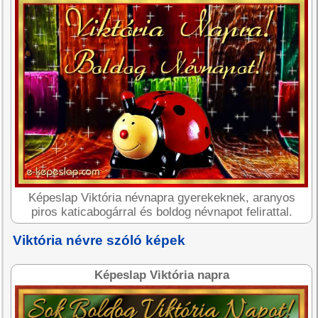
Képeslap Viktória névnapra gyerekeknek, aranyos
piros katicabogárral és boldog névnapot felirattal.
Viktória névre szóló képek
Képeslap Viktória napra