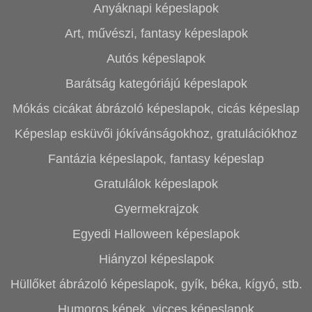
Anyáknapi képeslapok
Art, művészi, fantasy képeslapok
Autós képeslapok
Barátság kategóriájú képeslapok
Mókás cicákat ábrázoló képeslapok, cicás képeslap
Képeslap esküvői jókívánságokhoz, gratulációkhoz
Fantázia képeslapok, fantasy képeslap
Gratulálok képeslapok
Gyermekrajzok
Egyedi Halloween képeslapok
Hiányzol képeslapok
Hüllőket ábrázoló képeslapok, gyík, béka, kígyó, stb.
Humoros képek, vicces képeslapok