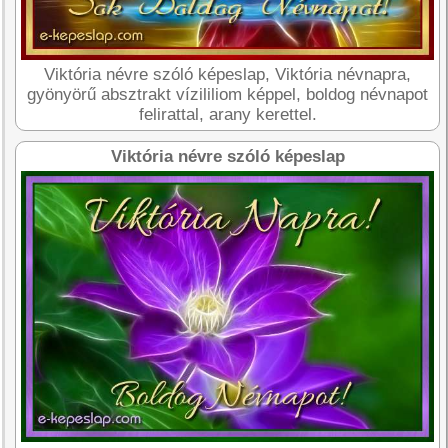
Viktória névre szóló képeslap, Viktória névnapra,
gyönyörű absztrakt vízililiom képpel, boldog névnapot
felirattal, arany kerettel.
Viktória névre szóló képeslap