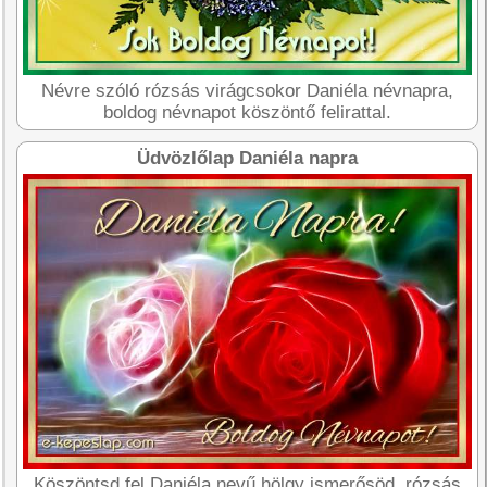
Névre szóló rózsás virágcsokor Daniéla névnapra,
boldog névnapot köszöntő felirattal.
Üdvözlőlap Daniéla napra
Köszöntsd fel Daniéla nevű hölgy ismerősöd, rózsás