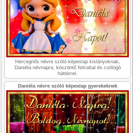
Hercegnős névre szóló képeslap kislányoknak,
Daniéla névnapra, köszöntő felirattal és csillogó
háttérrel.
Daniéla névre szóló képeslap gyerekeknek