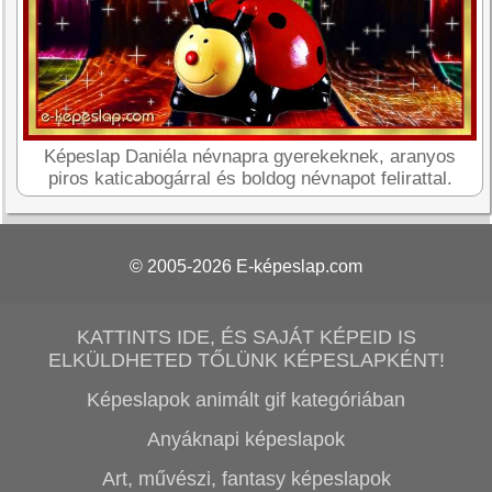
Képeslap Daniéla névnapra gyerekeknek, aranyos
piros katicabogárral és boldog névnapot felirattal.
© 2005-2026
E-képeslap.com
KATTINTS IDE, ÉS SAJÁT KÉPEID IS
ELKÜLDHETED TŐLÜNK KÉPESLAPKÉNT!
Képeslapok animált gif kategóriában
Anyáknapi képeslapok
Art, művészi, fantasy képeslapok