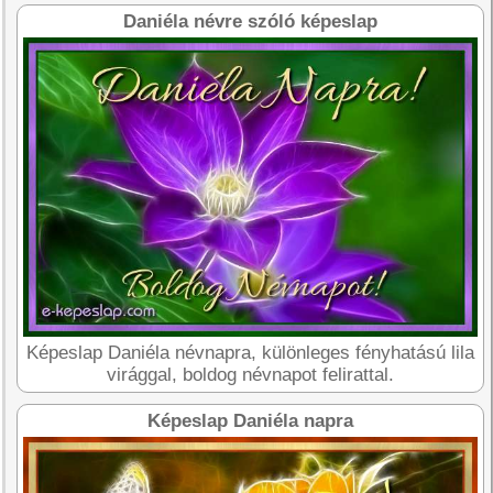
Daniéla névre szóló képeslap
Képeslap Daniéla névnapra, különleges fényhatású lila
virággal, boldog névnapot felirattal.
Képeslap Daniéla napra