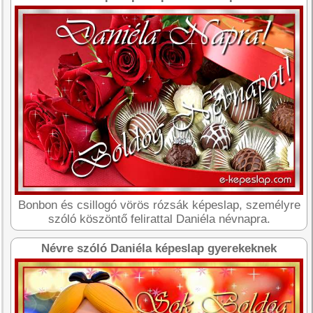
Bonbon és csillogó vörös rózsák képeslap, személyre
szóló köszöntő felirattal Daniéla névnapra.
Névre szóló Daniéla képeslap gyerekeknek