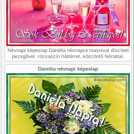
Névnapi képeslap Daniéla névnapra masnival díszített
pezsgővel, rózsaszín háttérrel, köszöntő felirattal.
Daniéla névnapi képeslap