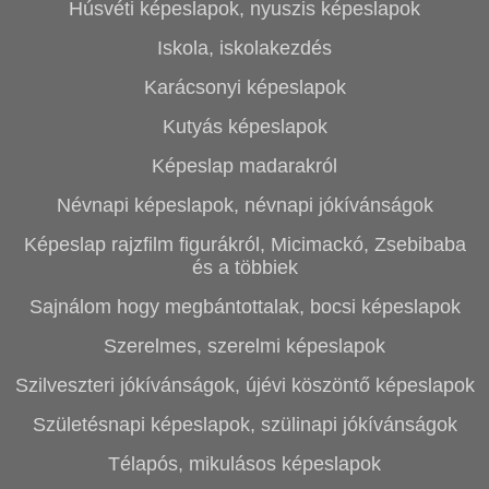
Húsvéti képeslapok, nyuszis képeslapok
Iskola, iskolakezdés
Karácsonyi képeslapok
Kutyás képeslapok
Képeslap madarakról
Névnapi képeslapok, névnapi jókívánságok
Képeslap rajzfilm figurákról, Micimackó, Zsebibaba
és a többiek
Sajnálom hogy megbántottalak, bocsi képeslapok
Szerelmes, szerelmi képeslapok
Szilveszteri jókívánságok, újévi köszöntő képeslapok
Születésnapi képeslapok, szülinapi jókívánságok
Télapós, mikulásos képeslapok