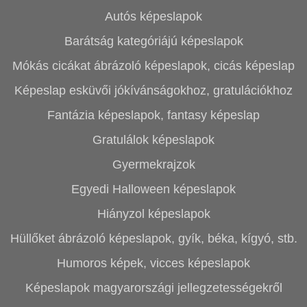
Autós képeslapok
Barátság kategóriájú képeslapok
Mókás cicákat ábrázoló képeslapok, cicás képeslap
Képeslap esküvői jókívánságokhoz, gratulációkhoz
Fantázia képeslapok, fantasy képeslap
Gratulálok képeslapok
Gyermekrajzok
Egyedi Halloween képeslapok
Hiányzol képeslapok
Hüllőket ábrázoló képeslapok, gyík, béka, kígyó, stb.
Humoros képek, vicces képeslapok
Képeslapok magyarországi jellegzetességekről