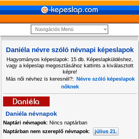
Daniéla névre szóló névnapi képeslapok
Hagyományos képeslapok: 15 db. Képeslapküldéshez,
vagy a képeslap megosztásához kattints a kiválasztott
képre!
Más női névhez is keresnél?:
Névre szóló képeslapok
nőknek
Daniéla névnapok
Naptári névnapok
: Nincs naptárban
Naptárban nem szereplő névnapok
:
július 21.