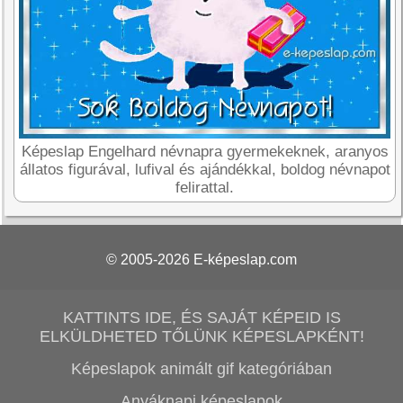
Képeslap Engelhard névnapra gyermekeknek, aranyos
állatos figurával, lufival és ajándékkal, boldog névnapot
felirattal.
© 2005-2026
E-képeslap.com
KATTINTS IDE, ÉS SAJÁT KÉPEID IS
ELKÜLDHETED TŐLÜNK KÉPESLAPKÉNT!
Képeslapok animált gif kategóriában
Anyáknapi képeslapok