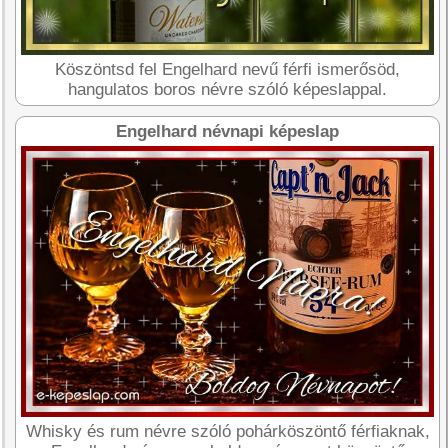
Köszöntsd fel Engelhard nevű férfi ismerősöd,
hangulatos boros névre szóló képeslappal.
Engelhard névnapi képeslap
Whisky és rum névre szóló pohárköszöntő férfiaknak,