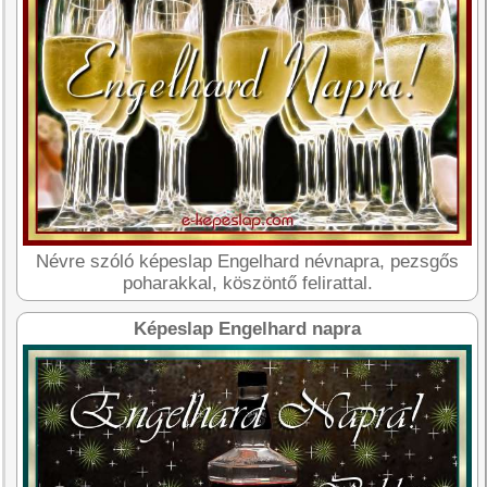
Névre szóló képeslap Engelhard névnapra, pezsgős
poharakkal, köszöntő felirattal.
Képeslap Engelhard napra