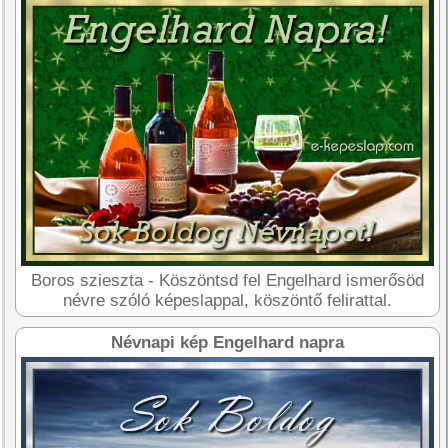
Boros szieszta - Köszöntsd fel Engelhard ismerősöd
névre szóló képeslappal, köszöntő felirattal.
Névnapi kép Engelhard napra