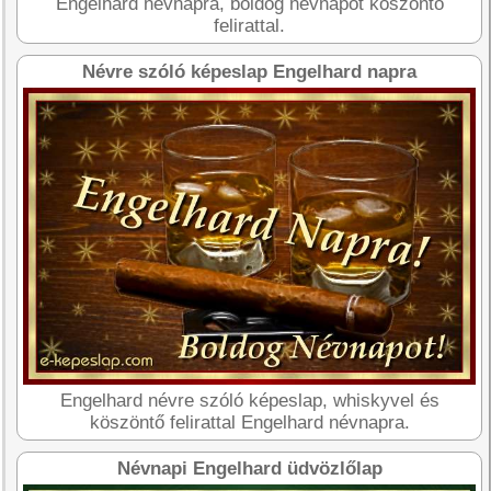
Engelhard névnapra, boldog névnapot köszöntő
felirattal.
Névre szóló képeslap Engelhard napra
Engelhard névre szóló képeslap, whiskyvel és
köszöntő felirattal Engelhard névnapra.
Névnapi Engelhard üdvözlőlap