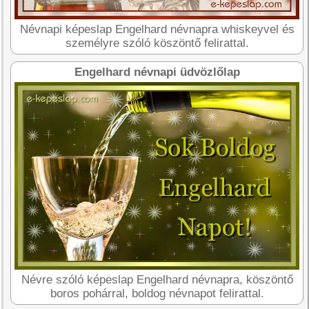
Névnapi képeslap Engelhard névnapra whiskeyvel és
személyre szóló köszöntő felirattal.
Engelhard névnapi üdvözlőlap
Névre szóló képeslap Engelhard névnapra, köszöntő
boros pohárral, boldog névnapot felirattal.