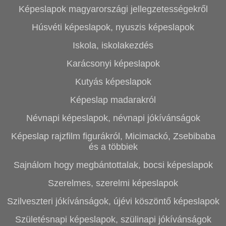
Képeslapok magyarországi jellegzetességekről
Húsvéti képeslapok, nyuszis képeslapok
Iskola, iskolakezdés
Karácsonyi képeslapok
Kutyás képeslapok
Képeslap madarakról
Névnapi képeslapok, névnapi jókívánságok
Képeslap rajzfilm figurákról, Micimackó, Zsebibaba
és a többiek
Sajnálom hogy megbántottalak, bocsi képeslapok
Szerelmes, szerelmi képeslapok
Szilveszteri jókívánságok, újévi köszöntő képeslapok
Születésnapi képeslapok, szülinapi jókívánságok