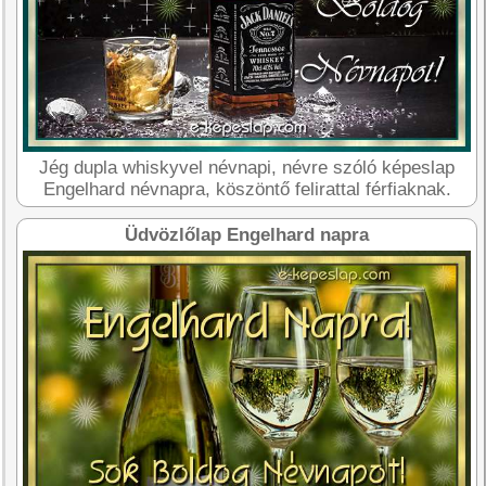
Jég dupla whiskyvel névnapi, névre szóló képeslap
Engelhard névnapra, köszöntő felirattal férfiaknak.
Üdvözlőlap Engelhard napra