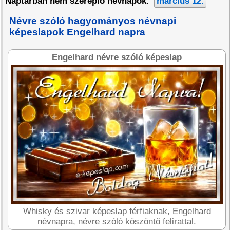
Naptárban nem szereplő névnapok
:
március 12.
Névre szóló hagyományos névnapi
képeslapok Engelhard napra
Engelhard névre szóló képeslap
Whisky és szivar képeslap férfiaknak, Engelhard
névnapra, névre szóló köszöntő felirattal.