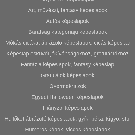
Art, művészi, fantasy képeslapok
Autós képeslapok
Barátság kategóriájú képeslapok
Mókás cicákat ábrázoló képeslapok, cicás képeslap
Képeslap esküvői jókívánságokhoz, gratulációkhoz
Fantázia képeslapok, fantasy képeslap
Gratulálok képeslapok
Gyermekrajzok
Egyedi Halloween képeslapok
Hiányzol képeslapok
Hüllőket ábrázoló képeslapok, gyík, béka, kígyó, stb.
Humoros képek, vicces képeslapok