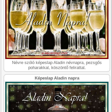
Névre szóló képeslap Aladin névnapra, pezsgős
poharakkal, köszöntő felirattal.
Képeslap Aladin napra