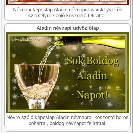
Névnapi képeslap Aladin névnapra whiskeyvel és
személyre szóló köszöntő felirattal.
Aladin névnapi üdvözlőlap
Névre szóló képeslap Aladin névnapra, köszöntő boros
pohárral, boldog névnapot felirattal.