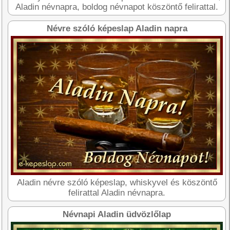
Aladin névnapra, boldog névnapot köszöntő felirattal.
Névre szóló képeslap Aladin napra
Aladin névre szóló képeslap, whiskyvel és köszöntő
felirattal Aladin névnapra.
Névnapi Aladin üdvözlőlap