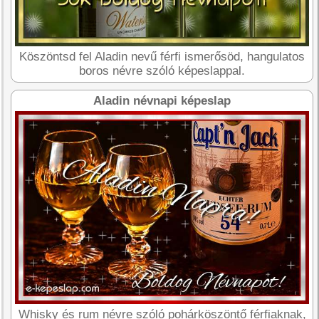
Köszöntsd fel Aladin nevű férfi ismerősöd, hangulatos
boros névre szóló képeslappal.
Aladin névnapi képeslap
Whisky és rum névre szóló pohárköszöntő férfiaknak,