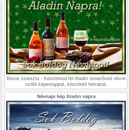
Boros szieszta - Köszöntsd fel Aladin ismerősöd névre
szóló képeslappal, köszöntő felirattal.
Névnapi kép Aladin napra