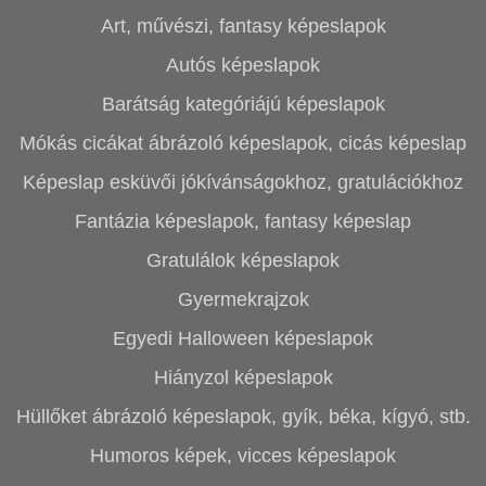
Art, művészi, fantasy képeslapok
Autós képeslapok
Barátság kategóriájú képeslapok
Mókás cicákat ábrázoló képeslapok, cicás képeslap
Képeslap esküvői jókívánságokhoz, gratulációkhoz
Fantázia képeslapok, fantasy képeslap
Gratulálok képeslapok
Gyermekrajzok
Egyedi Halloween képeslapok
Hiányzol képeslapok
Hüllőket ábrázoló képeslapok, gyík, béka, kígyó, stb.
Humoros képek, vicces képeslapok