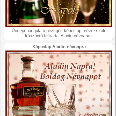
Ünnepi hangulatú pezsgős képeslap, névre szóló
köszöntő felirattal Aladin névnapra.
Képeslap Aladin névnapra