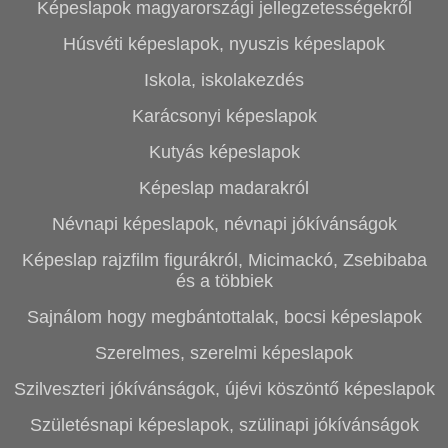
Képeslapok magyarországi jellegzetességekről
Húsvéti képeslapok, nyuszis képeslapok
Iskola, iskolakezdés
Karácsonyi képeslapok
Kutyás képeslapok
Képeslap madarakról
Névnapi képeslapok, névnapi jókívánságok
Képeslap rajzfilm figurákról, Micimackó, Zsebibaba
és a többiek
Sajnálom hogy megbántottalak, bocsi képeslapok
Szerelmes, szerelmi képeslapok
Szilveszteri jókívánságok, újévi köszöntő képeslapok
Születésnapi képeslapok, szülinapi jókívánságok