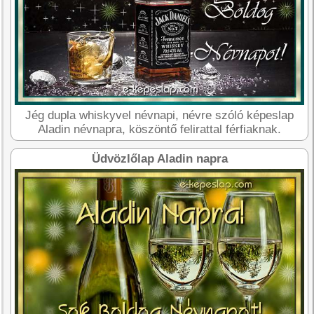
Jég dupla whiskyvel névnapi, névre szóló képeslap
Aladin névnapra, köszöntő felirattal férfiaknak.
Üdvözlőlap Aladin napra