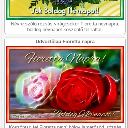
Névre szóló rózsás virágcsokor Fioretta névnapra,
boldog névnapot köszöntő felirattal.
Üdvözlőlap Fioretta napra
Köszöntsd fel Fioretta nevű hölgy ismerősöd, rózsás