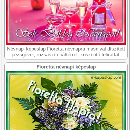
Névnapi képeslap Fioretta névnapra masnival díszített
pezsgővel, rózsaszín háttérrel, köszöntő felirattal.
Fioretta névnapi képeslap