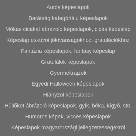
Autós képeslapok
Barátság kategóriájú képeslapok
Mókás cicákat ábrázoló képeslapok, cicás képeslap
Képeslap esküvői jókívánságokhoz, gratulációkhoz
Fantázia képeslapok, fantasy képeslap
Gratulálok képeslapok
Gyermekrajzok
Egyedi Halloween képeslapok
Hiányzol képeslapok
Hüllőket ábrázoló képeslapok, gyík, béka, kígyó, stb.
Humoros képek, vicces képeslapok
Képeslapok magyarországi jellegzetességekről