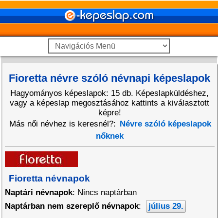
Fioretta névre szóló névnapi képeslapok
Hagyományos képeslapok: 15 db. Képeslapküldéshez,
vagy a képeslap megosztásához kattints a kiválasztott
képre!
Más női névhez is keresnél?:
Névre szóló képeslapok
nőknek
Fioretta névnapok
Naptári névnapok
: Nincs naptárban
Naptárban nem szereplő névnapok
:
július 29.