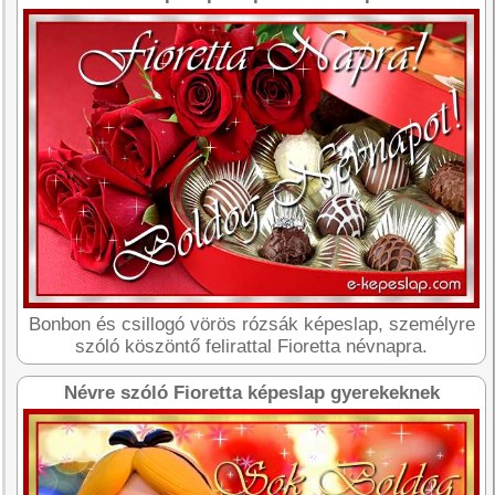
Bonbon és csillogó vörös rózsák képeslap, személyre
szóló köszöntő felirattal Fioretta névnapra.
Névre szóló Fioretta képeslap gyerekeknek