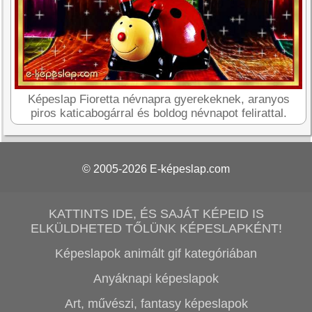
Képeslap Fioretta névnapra gyerekeknek, aranyos
piros katicabogárral és boldog névnapot felirattal.
© 2005-2026
E-képeslap.com
KATTINTS IDE, ÉS SAJÁT KÉPEID IS
ELKÜLDHETED TŐLÜNK KÉPESLAPKÉNT!
Képeslapok animált gif kategóriában
Anyáknapi képeslapok
Art, művészi, fantasy képeslapok