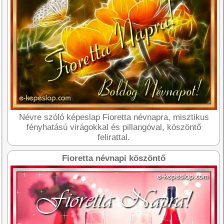
Névre szóló képeslap Fioretta névnapra, misztikus
fényhatású virágokkal és pillangóval, köszöntő
felirattal.
Fioretta névnapi köszöntő