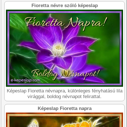
Fioretta névre szóló képeslap
Képeslap Fioretta névnapra, különleges fényhatású lila
virággal, boldog névnapot felirattal.
Képeslap Fioretta napra