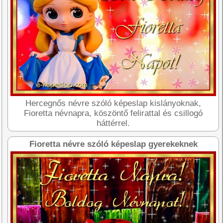
Hercegnős névre szóló képeslap kislányoknak,
Fioretta névnapra, köszöntő felirattal és csillogó
háttérrel.
Fioretta névre szóló képeslap gyerekeknek