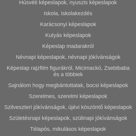
Húsvéti képeslapok, nyuszis képeslapok
Iskola, iskolakezdés
Karácsonyi képeslapok
Kutyás képeslapok
Képeslap madarakról
Névnapi képeslapok, névnapi jókívánságok
Képeslap rajzfilm figurákról, Micimackó, Zsebibaba
és a többiek
Sajnálom hogy megbántottalak, bocsi képeslapok
Szerelmes, szerelmi képeslapok
Szilveszteri jókívánságok, újévi köszöntő képeslapok
Születésnapi képeslapok, szülinapi jókívánságok
Télapós, mikulásos képeslapok