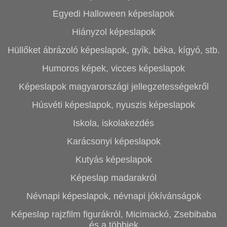
Egyedi Halloween képeslapok
Hiányzol képeslapok
Hüllőket ábrázoló képeslapok, gyík, béka, kígyó, stb.
Humoros képek, vicces képeslapok
Képeslapok magyarországi jellegzetességekről
Húsvéti képeslapok, nyuszis képeslapok
Iskola, iskolakezdés
Karácsonyi képeslapok
Kutyás képeslapok
Képeslap madarakról
Névnapi képeslapok, névnapi jókívánságok
Képeslap rajzfilm figurákról, Micimackó, Zsebibaba
és a többiek