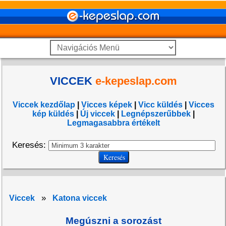
VICCEK
e-kepeslap.com
Viccek kezdőlap
|
Vicces képek
|
Vicc küldés
|
Vicces
kép küldés
|
Új viccek
|
Legnépszerűbbek
|
Legmagasabbra értékelt
Keresés:
»
Viccek
Katona viccek
Megúszni a sorozást