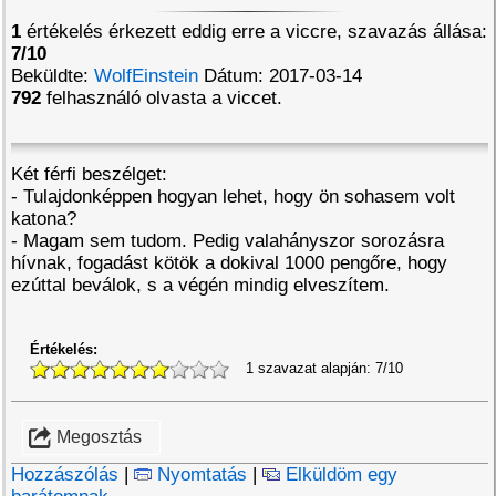
1
értékelés érkezett eddig erre a viccre, szavazás állása:
7/10
Beküldte:
WolfEinstein
Dátum: 2017-03-14
792
felhasználó olvasta a viccet.
Két férfi beszélget:
- Tulajdonképpen hogyan lehet, hogy ön sohasem volt
katona?
- Magam sem tudom. Pedig valahányszor sorozásra
hívnak, fogadást kötök a dokival 1000 pengőre, hogy
ezúttal beválok, s a végén mindig elveszítem.
Értékelés:
1 szavazat alapján:
7/10
Megosztás
Hozzászólás
|
Nyomtatás
|
Elküldöm egy