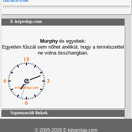
barátomnak
E-képeslap.com
Murphy
és egyebek:
Egyetlen fűszál sem nőhet anélkül, hogy a természettel
ne volna összhangban.
Szponzorált linkek
© 2005-2026
E-képeslap.com