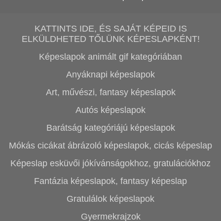
KATTINTS IDE, ÉS SAJÁT KÉPEID IS
ELKÜLDHETED TŐLÜNK KÉPESLAPKÉNT!
Képeslapok animált gif kategóriában
Anyáknapi képeslapok
Art, művészi, fantasy képeslapok
Autós képeslapok
Barátság kategóriájú képeslapok
Mókás cicákat ábrázoló képeslapok, cicás képeslap
Képeslap esküvői jókívánságokhoz, gratulációkhoz
Fantázia képeslapok, fantasy képeslap
Gratulálok képeslapok
Gyermekrajzok