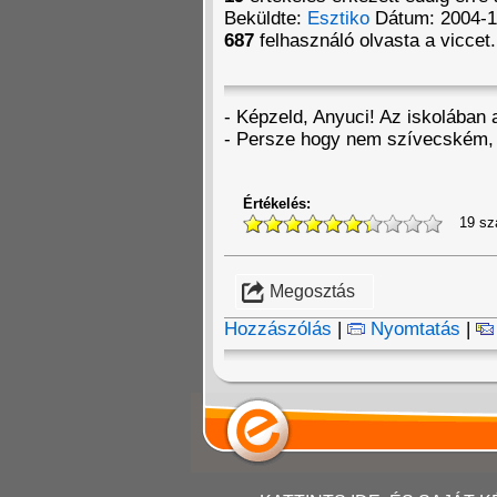
Beküldte:
Esztiko
Dátum: 2004-1
687
felhasználó olvasta a viccet.
- Képzeld, Anyuci! Az iskolában
- Persze hogy nem szívecském, d
Értékelés:
19 sz
Megosztás
Hozzászólás
|
Nyomtatás
|