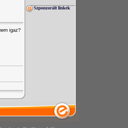
Szponzorált linkek
 nem igaz?