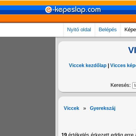
Nyitó oldal
Belépés
Képe
V
Viccek kezdőlap
|
Vicces kép
Keresés:
»
Viccek
Gyerekszáj
19
értékelés érkezett eddig erre