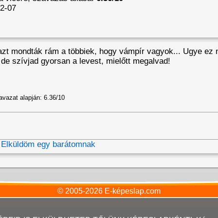
2-07
 azt mondták rám a többiek, hogy vámpír vagyok... Ugye ez
e szívjad gyorsan a levest, mielőtt megalvad!
avazat alapján:
6.36/10
Elküldöm egy barátomnak
© 2005-2026
E-képeslap.com