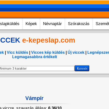
slapküldés
Képek
Névnaptár
Szórakozás
Személ
ICCEK
e-kepeslap.com
ek
|
Vicc küldés
|
Vicces kép küldés
|
Új viccek
|
Legnépsze
Legmagasabbra értékelt
Vámpír
 a viccre, szavazás állása:
6.36/10