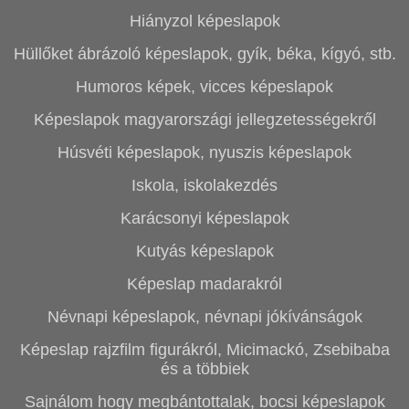
Hiányzol képeslapok
Hüllőket ábrázoló képeslapok, gyík, béka, kígyó, stb.
Humoros képek, vicces képeslapok
Képeslapok magyarországi jellegzetességekről
Húsvéti képeslapok, nyuszis képeslapok
Iskola, iskolakezdés
Karácsonyi képeslapok
Kutyás képeslapok
Képeslap madarakról
Névnapi képeslapok, névnapi jókívánságok
Képeslap rajzfilm figurákról, Micimackó, Zsebibaba
és a többiek
Sajnálom hogy megbántottalak, bocsi képeslapok