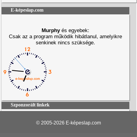
E-képeslap.com
Murphy
és egyebek:
Csak az a program működik hibátlanul, amelyikre
senkinek nincs szüksége.
Szponzorált linkek
© 2005-2026
E-képeslap.com