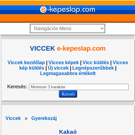
VICCEK
e-kepeslap.com
Viccek kezdőlap
|
Vicces képek
|
Vicc küldés
|
Vicces
kép küldés
|
Új viccek
|
Legnépszerűbbek
|
Legmagasabbra értékelt
Keresés:
»
Viccek
Gyerekszáj
Kakaó