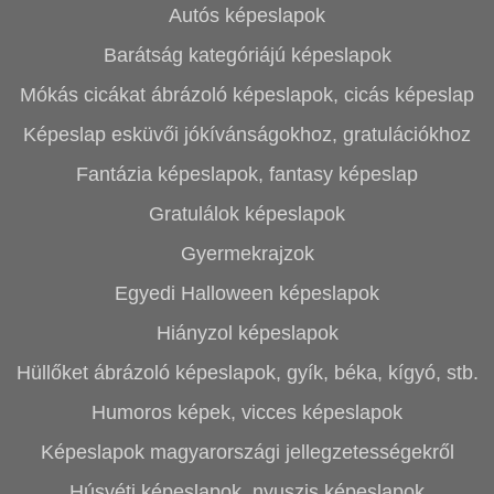
Autós képeslapok
Barátság kategóriájú képeslapok
Mókás cicákat ábrázoló képeslapok, cicás képeslap
Képeslap esküvői jókívánságokhoz, gratulációkhoz
Fantázia képeslapok, fantasy képeslap
Gratulálok képeslapok
Gyermekrajzok
Egyedi Halloween képeslapok
Hiányzol képeslapok
Hüllőket ábrázoló képeslapok, gyík, béka, kígyó, stb.
Humoros képek, vicces képeslapok
Képeslapok magyarországi jellegzetességekről
Húsvéti képeslapok, nyuszis képeslapok