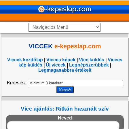
VICCEK
e-kepeslap.com
Viccek kezdőlap
|
Vicces képek
|
Vicc küldés
|
Vicces
kép küldés
|
Új viccek
|
Legnépszerűbbek
|
Legmagasabbra értékelt
Keresés:
Vicc ajánlás: Ritkán használt szív
Neved