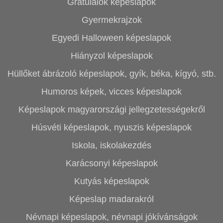
Gratulálok képeslapok
Gyermekrajzok
Egyedi Halloween képeslapok
Hiányzol képeslapok
Hüllőket ábrázoló képeslapok, gyík, béka, kígyó, stb.
Humoros képek, vicces képeslapok
Képeslapok magyarországi jellegzetességekről
Húsvéti képeslapok, nyuszis képeslapok
Iskola, iskolakezdés
Karácsonyi képeslapok
Kutyás képeslapok
Képeslap madarakról
Névnapi képeslapok, névnapi jókívánságok