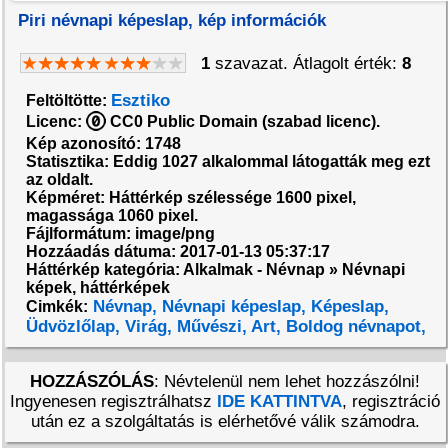
Piri névnapi képeslap, kép információk
1
szavazat. Átlagolt érték:
8
Esztiko
Feltöltötte:
Licenc:
CC0 Public Domain (szabad licenc).
Kép azonosító: 1748
Statisztika: Eddig 1027 alkalommal látogatták meg ezt
az oldalt.
Képméret: Háttérkép szélessége 1600 pixel,
magassága 1060 pixel.
Fájlformátum: image/png
Hozzáadás dátuma: 2017-01-13 05:37:17
Háttérkép kategória: Alkalmak - Névnap » Névnapi
képek, háttérképek
Névnap,
Névnapi képeslap,
Képeslap,
Cimkék:
Üdvözlőlap,
Virág,
Művészi,
Art,
Boldog névnapot,
HOZZÁSZÓLÁS
: Névtelenül nem lehet hozzászólni!
Ingyenesen regisztrálhatsz
IDE KATTINTVA
, regisztráció
után ez a szolgáltatás is elérhetővé válik számodra.