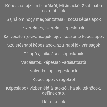
Képeslap rajzfilm figurákról, Micimackó, Zsebibaba
és a többiek
Sajnálom hogy megbántottalak, bocsi képeslapok
Szerelmes, szerelmi képeslapok
Szilveszteri jókívánságok, újévi köszöntő képeslapok
Születésnapi képeslapok, szülinapi jókívánságok
Télapós, mikulásos képeslapok
Vadállatok, képeslap vadállatokról
Valentin napi képeslapok
Képeslapok virágokról
Képeslapok vízben élő állatokról, halak, teknőcök,
delfinek stb.
Háttérképek