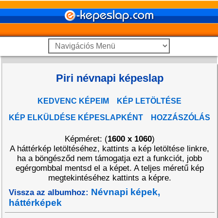
Piri névnapi képeslap
KEDVENC KÉPEIM
KÉP LETÖLTÉSE
KÉP ELKÜLDÉSE KÉPESLAPKÉNT
HOZZÁSZÓLÁS
Képméret: (
1600 x 1060
)
A háttérkép letöltéséhez, kattints a kép letöltése linkre,
ha a böngésződ nem támogatja ezt a funkciót, jobb
egérgombbal mentsd el a képet. A teljes méretű kép
megtekintéséhez kattints a képre.
Névnapi képek,
Vissza az albumhoz:
háttérképek