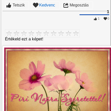
Kedvenc
Tetszik
Megosztás
1
1
0
Értékeld ezt a képet!