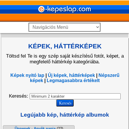
KÉPEK, HÁTTÉRKÉPEK
Töltsd fel Te is egy szép saját készítésű fotót, képet, a
megfelelő háttérkép kategóriába.
Képek nyitó lap
|
Új képek, háttérképek
|
Népszerű
képek
|
Legmagasabbra értékelt
Keresés:
Legújabb kép, háttérkép albumok
Ünnepek - Anyák napja
(22)