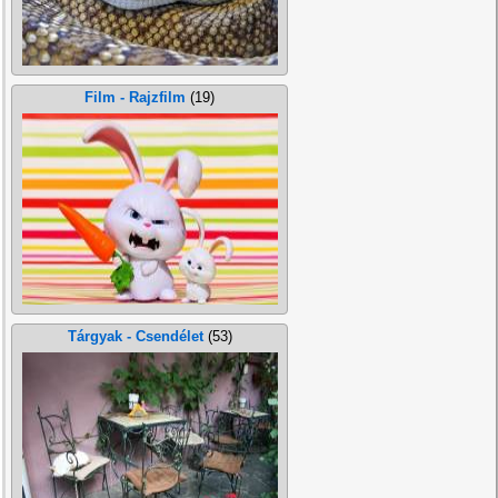
Film - Rajzfilm
(19)
Tárgyak - Csendélet
(53)