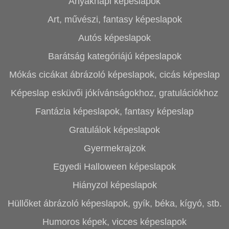
Anyáknapi képeslapok
Art, művészi, fantasy képeslapok
Autós képeslapok
Barátság kategóriájú képeslapok
Mókás cicákat ábrázoló képeslapok, cicás képeslap
Képeslap esküvői jókívánságokhoz, gratulációkhoz
Fantázia képeslapok, fantasy képeslap
Gratulálok képeslapok
Gyermekrajzok
Egyedi Halloween képeslapok
Hiányzol képeslapok
Hüllőket ábrázoló képeslapok, gyík, béka, kígyó, stb.
Humoros képek, vicces képeslapok