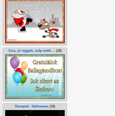
Szia, jó reggelt, szép estét ...
(29)
Ünnepek - Halloween
(18)