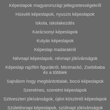
Képeslapok magyarországi jellegzetességekről
Húsvéti képeslapok, nyuszis képeslapok
Iskola, iskolakezdés
Karácsonyi képeslapok
Kutyás képeslapok
Képeslap madarakról
Névnapi képeslapok, névnapi jókívánságok
Képeslap rajzfilm figurákról, Micimackó, Zsebibaba
és a többiek
Sajnálom hogy megbántottalak, bocsi képeslapok
Szerelmes, szerelmi képeslapok
Szilveszteri jókívánságok, újévi köszöntő képeslapok
Születésnapi képeslapok, szülinapi jókívánságok