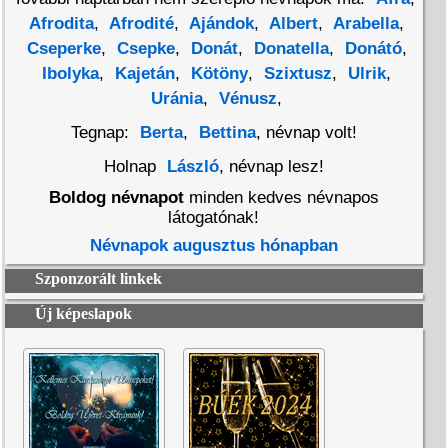
Afrodita
,
Afrodité
,
Ajándok
,
Albert
,
Arabella
,
Cseperke
,
Csepke
,
Donát
,
Donatella
,
Donátó
,
Ibolyka
,
Kajetán
,
Kötöny
,
Szixtusz
,
Ulrik
,
Uránia
,
Vénusz
,
Tegnap:
Berta
,
Bettina
, névnap volt!
Holnap
László
, névnap lesz!
Boldog névnapot
minden kedves névnapos
látogatónak!
Névnapok augusztus hónapban
Szponzorált linkek
Új képeslapok