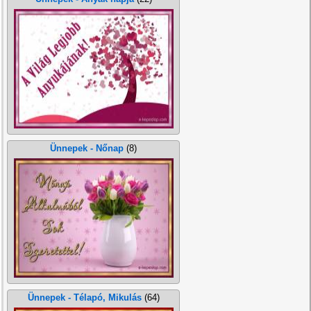
Ünnepek - Nőnap
(8)
Ünnepek - Télapó, Mikulás
(64)