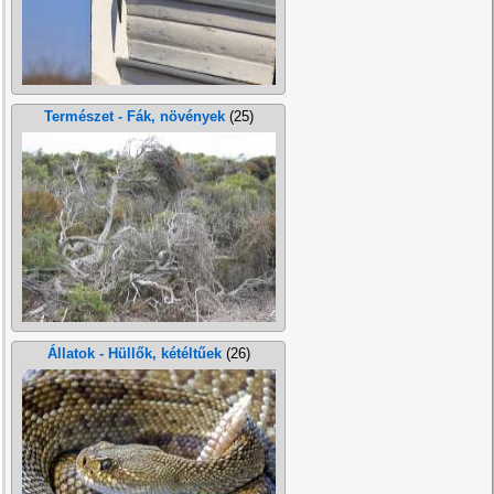
Természet - Fák, növények
(25)
Állatok - Hüllők, kétéltűek
(26)