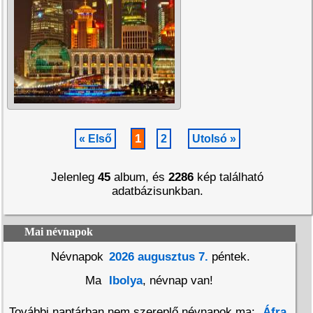
1
« Első
2
Utolsó »
Jelenleg
45
album, és
2286
kép található
adatbázisunkban.
Mai névnapok
Névnapok
2026 augusztus 7.
péntek.
Ma
Ibolya
, névnap van!
További naptárban nem szereplő névnapok ma:
Áfra
,