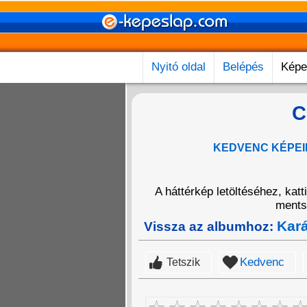
Nyitó oldal
Belépés
Képe
C
KEDVENC KÉPEI
A háttérkép letöltéséhez, kat
mentsd
Kará
Vissza az albumhoz:
Kedvenc
Tetszik