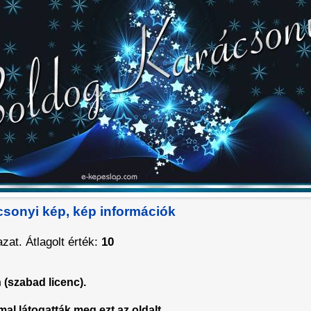
csonyi kép, kép információk
zat. Átlagolt érték:
10
(szabad licenc).
al látogatták meg ezt az oldalt.