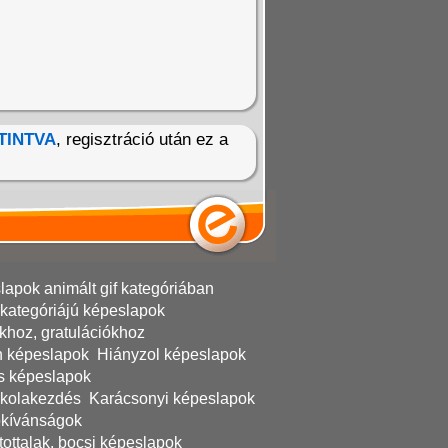
TINTVA
, regisztráció után ez a
apok animált gif kategóriában
kategóriájú képeslapok
khoz, gratulációkhoz
n képeslapok
Hiányzol képeslapok
s képeslapok
iskolakezdés
Karácsonyi képeslapok
ókívánságok
ttalak, bocsi képeslapok