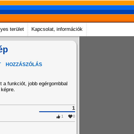
yes terület
Kapcsolat, információk
ép
T
HOZZÁSZÓLÁS
zt a funkciót, jobb egérgombbal
 képre.
1
1
0