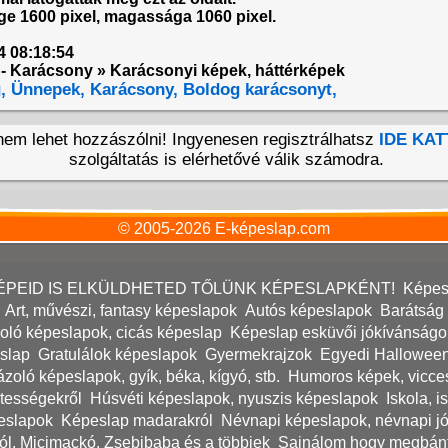
e 1600 pixel, magassága 1060 pixel.
4 08:18:54
 - Karácsony » Karácsonyi képek, háttérképek
,
Ünnepek,
Karácsony,
Boldog karácsonyt,
 nem lehet hozzászólni! Ingyenesen regisztrálhatsz
IDE KAT
szolgáltatás is elérhetővé válik számodra.
© 2005-2026
E-képeslap.com
 KÉPEID IS ELKÜLDHETED TŐLÜNK KÉPESLAPKÉNT!
Képesl
Art, művészi, fantasy képeslapok
Autós képeslapok
Barátság 
oló képeslapok, cicás képeslap
Képeslap esküvői jókívánságo
eslap
Gratulálok képeslapok
Gyermekrajzok
Egyedi Hallowee
ázoló képeslapok, gyík, béka, kígyó, stb.
Humoros képek, vicce
tességekről
Húsvéti képeslapok, nyuszis képeslapok
Iskola, 
eslapok
Képeslap madarakról
Névnapi képeslapok, névnapi j
ról, Micimackó, Zsebibaba és a többiek
Sajnálom hogy megbánto