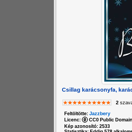
Csillag karácsonyfa, kará
2
szava
Jazzbery
Feltöltötte:
Licenc:
CC0 Public Domain 
Kép azonosító: 2533
Statisztika: Eddig 578 alkalomm