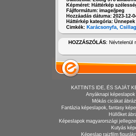
Képméret: Háttérkép szélesség
Fájlformátum: image/jpeg
Hozzáadás dátuma: 2023-12-0
Háttérkép kategória: Ünnepek
Karácsonyfa,
Csillag
Cimkék:
HOZZÁSZÓLÁS
: Névtelenül
KATTINTS IDE, ÉS SAJÁT
Anyáknapi képeslapok
Mókás cicákat ábráz
Fantázia képeslapok, fantasy kép
Hüllőket ábr
Képeslapok magyarországi jellegze
Kutyás kép
Képeslap rajzfilm figurák