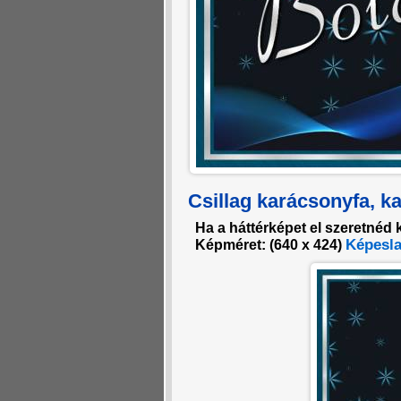
Csillag karácsonyfa, k
Ha a háttérképet el szeretnéd 
Képesla
Képméret: (
640 x 424
)