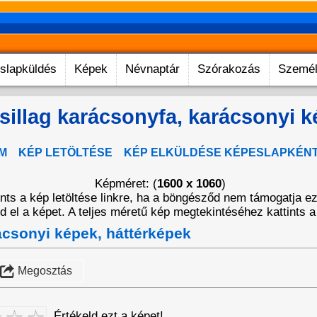
slapküldés
Képek
Névnaptár
Szórakozás
Személ
sillag karácsonyfa, karácsonyi k
M
KÉP LETÖLTÉSE
KÉP ELKÜLDÉSE KÉPESLAPKÉN
Képméret: (
1600 x 1060
)
tints a kép letöltése linkre, ha a böngésződ nem támogatja e
 el a képet. A teljes méretű kép megtekintéséhez kattints a
csonyi képek, háttérképek
Megosztás
Értékeld ezt a képet!