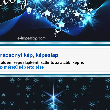
arácsonyi kép, képeslap
küldeni képeslapként, kattints az alábbi képre.
p méretű kép letöltése