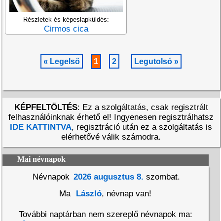
Részletek és képeslapküldés:
Cirmos cica
1
« Legelső
2
Legutolsó »
KÉPFELTÖLTÉS
: Ez a szolgáltatás, csak regisztrált
felhasználóinknak érhető el! Ingyenesen regisztrálhatsz
IDE KATTINTVA
, regisztráció után ez a szolgáltatás is
elérhetővé válik számodra.
Mai névnapok
Névnapok
2026 augusztus 8.
szombat.
Ma
László
, névnap van!
További naptárban nem szereplő névnapok ma: