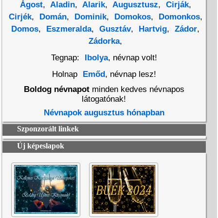
Ágost
,
Aladin
,
Alarik
,
Augusztusz
,
Cirják
,
Cirjék
,
Domán
,
Dominik
,
Domokos
,
Domonkos
,
Domos
,
Eszmeralda
,
Gusztáv
,
Hartvig
,
Zádor
,
Zádorka
,
Tegnap:
Ibolya
, névnap volt!
Holnap
Emőd
, névnap lesz!
Boldog névnapot
minden kedves névnapos
látogatónak!
Névnapok augusztus hónapban
Szponzorált linkek
Új képeslapok