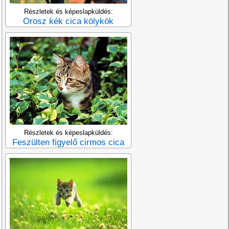
Részletek és képeslapküldés:
Orosz kék cica kölykök
Részletek és képeslapküldés:
Feszülten figyelő cirmos cica