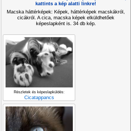
kattints a kép alatti linkre!
Macska háttérképek: Képek, háttérképek macskákról,
cicákról. A cica, macska képek elküldhetőek
képeslapként is. 34 db kép.
Részletek és képeslapküldés:
Cicatappancs