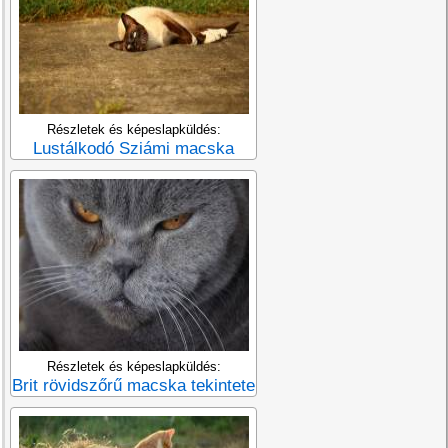
Részletek és képeslapküldés:
Lustálkodó Sziámi macska
Részletek és képeslapküldés:
Brit rövidszőrű macska tekintete