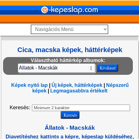
Cica, macska képek, háttérképek
Választható háttérkép albumok:
Képek nyitó lap
|
Új képek, háttérképek
|
Népszerű
képek
|
Legmagasabbra értékelt
Keresés:
Állatok - Macskák
Diavetítéshez kattints a képre, képeslap küldéséhez,