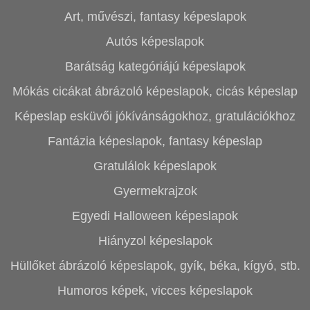
Art, művészi, fantasy képeslapok
Autós képeslapok
Barátság kategóriájú képeslapok
Mókás cicákat ábrázoló képeslapok, cicás képeslap
Képeslap esküvői jókívánságokhoz, gratulációkhoz
Fantázia képeslapok, fantasy képeslap
Gratulálok képeslapok
Gyermekrajzok
Egyedi Halloween képeslapok
Hiányzol képeslapok
Hüllőket ábrázoló képeslapok, gyík, béka, kígyó, stb.
Humoros képek, vicces képeslapok