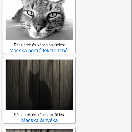
Részletek és képeslapküldés:
Macska portré fekete-fehér
Részletek és képeslapküldés:
Macska árnyéka