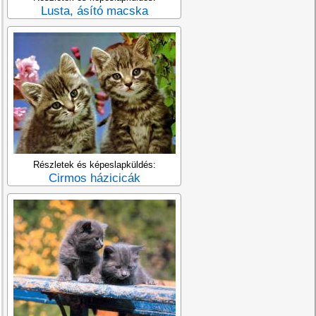
Lusta, ásító macska
Részletek és képeslapküldés:
Cirmos házicicák