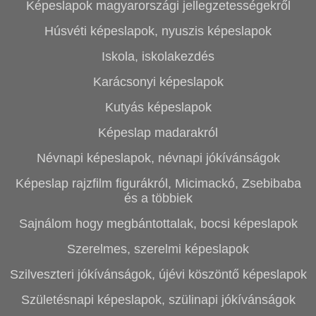
Képeslapok magyarországi jellegzetességekről
Húsvéti képeslapok, nyuszis képeslapok
Iskola, iskolakezdés
Karácsonyi képeslapok
Kutyás képeslapok
Képeslap madarakról
Névnapi képeslapok, névnapi jókívánságok
Képeslap rajzfilm figurákról, Micimackó, Zsebibaba
és a többiek
Sajnálom hogy megbántottalak, bocsi képeslapok
Szerelmes, szerelmi képeslapok
Szilveszteri jókívánságok, újévi köszöntő képeslapok
Születésnapi képeslapok, szülinapi jókívánságok