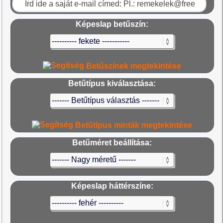
Képeslap betűszín:
Betűszínek megtekintése
Betűtípus kiválasztása:
Betűtípus minták megtekintése
Betűméret beállítása:
Képeslap háttérszíne: