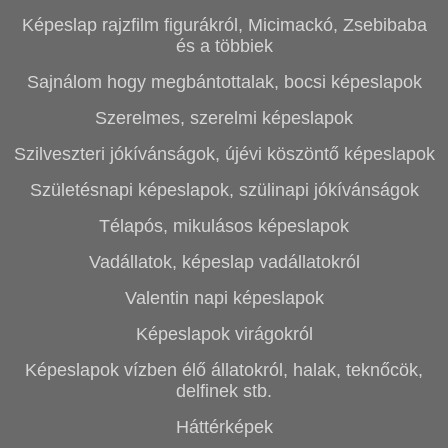
Képeslap rajzfilm figurákról, Micimackó, Zsebibaba
és a többiek
Sajnálom hogy megbántottalak, bocsi képeslapok
Szerelmes, szerelmi képeslapok
Szilveszteri jókívánságok, újévi köszöntő képeslapok
Születésnapi képeslapok, szülinapi jókívánságok
Télapós, mikulásos képeslapok
Vadállatok, képeslap vadállatokról
Valentin napi képeslapok
Képeslapok virágokról
Képeslapok vízben élő állatokról, halak, teknőcök,
delfinek stb.
Háttérképek