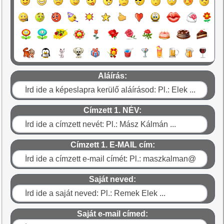
Aláírás:
Címzett 1. NÉV:
Címzett 1. E-MAIL cím:
Saját neved:
Saját e-mail címed: