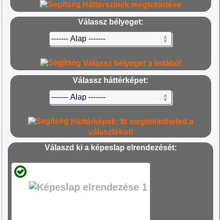
Háttérszínek megtekintése
Válassz bélyeget:
Válassz bélyeget a listából
Válassz háttérképet:
Háttérképek: Itt megtekintheted a
választékot!
Válaszd ki a képeslap elrendezését: