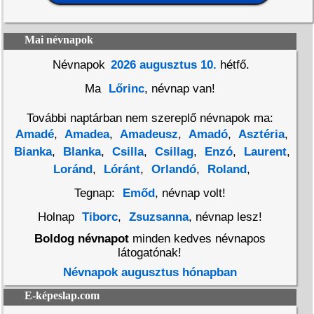
Mai névnapok
Névnapok
2026 augusztus 10.
hétfő.
Ma
Lőrinc
, névnap van!
További naptárban nem szereplő névnapok ma:
Amadé
,
Amadea
,
Amadeusz
,
Amadó
,
Asztéria
,
Bianka
,
Blanka
,
Csilla
,
Csillag
,
Enzó
,
Laurent
,
Loránd
,
Lóránt
,
Orlandó
,
Roland
,
Tegnap:
Emőd
, névnap volt!
Holnap
Tiborc
,
Zsuzsanna
, névnap lesz!
Boldog névnapot
minden kedves névnapos
látogatónak!
Névnapok augusztus hónapban
E-képeslap.com