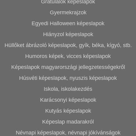
Gratulálok képeslapok
Gyermekrajzok
Egyedi Halloween képeslapok
Hiányzol képeslapok
Hüllőket ábrázoló képeslapok, gyík, béka, kígyó, stb.
Humoros képek, vicces képeslapok
Képeslapok magyarországi jellegzetességekről
Húsvéti képeslapok, nyuszis képeslapok
Iskola, iskolakezdés
Karácsonyi képeslapok
Kutyás képeslapok
Képeslap madarakról
Névnapi képeslapok, névnapi jókívánságok