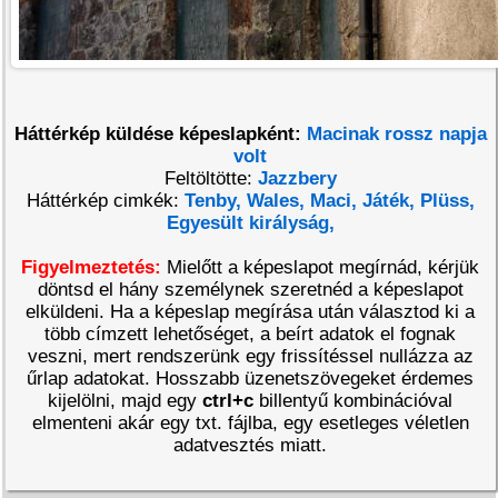
Háttérkép küldése képeslapként:
Macinak rossz napja
volt
Feltöltötte:
Jazzbery
Háttérkép cimkék:
Tenby,
Wales,
Maci,
Játék,
Plüss,
Egyesült királyság,
Figyelmeztetés:
Mielőtt a képeslapot megírnád, kérjük
döntsd el hány személynek szeretnéd a képeslapot
elküldeni. Ha a képeslap megírása után választod ki a
több címzett lehetőséget, a beírt adatok el fognak
veszni, mert rendszerünk egy frissítéssel nullázza az
űrlap adatokat. Hosszabb üzenetszövegeket érdemes
kijelölni, majd egy
ctrl+c
billentyű kombinációval
elmenteni akár egy txt. fájlba, egy esetleges véletlen
adatvesztés miatt.