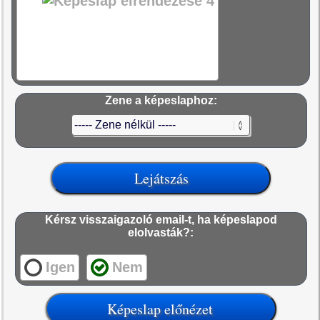
Zene a képeslaphoz:
Kérsz visszaigazoló email-t, ha képeslapod
elolvasták?:
Igen
Nem