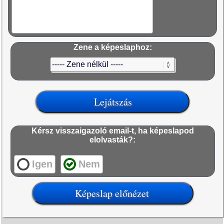
Zene a képeslaphoz:
Kérsz visszaigazoló email-t, ha képeslapod
elolvasták?:
Igen
Nem