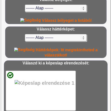
Válassz bélyeget a listából
Válassz háttérképet:
Háttérképek: Itt megtekintheted a
választékot!
Válaszd ki a képeslap elrendezését: