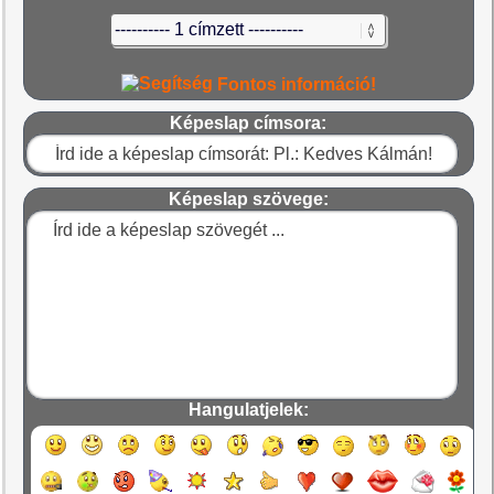
Fontos információ!
Képeslap címsora:
Képeslap szövege:
Hangulatjelek: