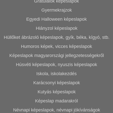
Gratulálok képeslapok
Gyermekrajzok
Egyedi Halloween képeslapok
Hiányzol képeslapok
Hüllőket ábrázoló képeslapok, gyík, béka, kígyó, stb.
Humoros képek, vicces képeslapok
Képeslapok magyarországi jellegzetességekről
Húsvéti képeslapok, nyuszis képeslapok
Iskola, iskolakezdés
Karácsonyi képeslapok
Kutyás képeslapok
Képeslap madarakról
Névnapi képeslapok, névnapi jókívánságok