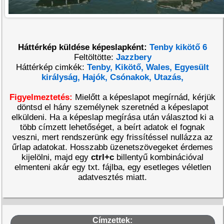
Háttérkép küldése képeslapként:
Tenby kikötő 6
Feltöltötte:
Jazzbery
Háttérkép cimkék:
Tenby,
Kikötő,
Wales,
Egyesült
királyság,
Hajók,
Csónakok,
Utazás,
Figyelmeztetés:
Mielőtt a képeslapot megírnád, kérjük
döntsd el hány személynek szeretnéd a képeslapot
elküldeni. Ha a képeslap megírása után választod ki a
több címzett lehetőséget, a beírt adatok el fognak
veszni, mert rendszerünk egy frissítéssel nullázza az
űrlap adatokat. Hosszabb üzenetszövegeket érdemes
kijelölni, majd egy
ctrl+c
billentyű kombinációval
elmenteni akár egy txt. fájlba, egy esetleges véletlen
adatvesztés miatt.
Címzettek: