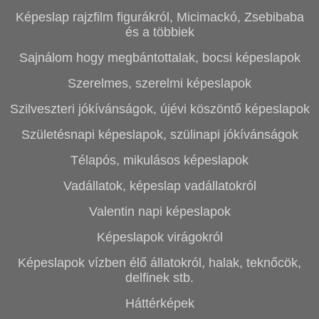
Képeslap rajzfilm figurákról, Micimackó, Zsebibaba
és a többiek
Sajnálom hogy megbántottalak, bocsi képeslapok
Szerelmes, szerelmi képeslapok
Szilveszteri jókívánságok, újévi köszöntő képeslapok
Születésnapi képeslapok, szülinapi jókívánságok
Télapós, mikulásos képeslapok
Vadállatok, képeslap vadállatokról
Valentin napi képeslapok
Képeslapok virágokról
Képeslapok vízben élő állatokról, halak, teknőcök,
delfinek stb.
Háttérképek