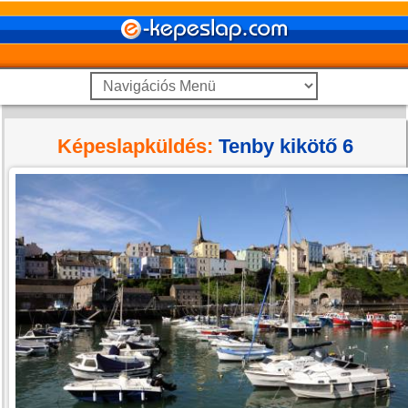
Képeslapküldés:
Tenby kikötő 6