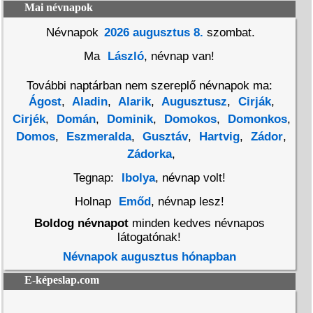
Mai névnapok
Névnapok
2026 augusztus 8.
szombat.
Ma
László
, névnap van!
További naptárban nem szereplő névnapok ma:
Ágost
,
Aladin
,
Alarik
,
Augusztusz
,
Cirják
,
Cirjék
,
Domán
,
Dominik
,
Domokos
,
Domonkos
,
Domos
,
Eszmeralda
,
Gusztáv
,
Hartvig
,
Zádor
,
Zádorka
,
Tegnap:
Ibolya
, névnap volt!
Holnap
Emőd
, névnap lesz!
Boldog névnapot
minden kedves névnapos
látogatónak!
Névnapok augusztus hónapban
E-képeslap.com