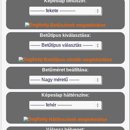
Képeslap betűszín:
Betűszínek megtekintése
Betűtípus kiválasztása:
Betűtípus minták megtekintése
Betűméret beállítása:
Képeslap háttérszíne:
Háttérszínek megtekintése
Válassz bélyeget: