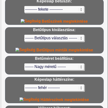
Képeslap betűszín:
Betűszínek megtekintése
Betűtípus kiválasztása:
Betűtípus minták megtekintése
Betűméret beállítása:
Képeslap háttérszíne:
Háttérszínek megtekintése