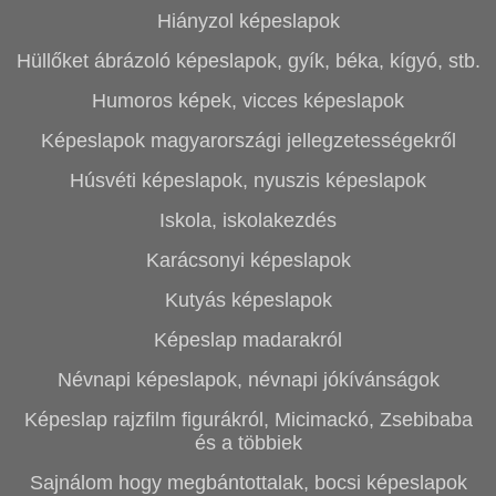
Hiányzol képeslapok
Hüllőket ábrázoló képeslapok, gyík, béka, kígyó, stb.
Humoros képek, vicces képeslapok
Képeslapok magyarországi jellegzetességekről
Húsvéti képeslapok, nyuszis képeslapok
Iskola, iskolakezdés
Karácsonyi képeslapok
Kutyás képeslapok
Képeslap madarakról
Névnapi képeslapok, névnapi jókívánságok
Képeslap rajzfilm figurákról, Micimackó, Zsebibaba
és a többiek
Sajnálom hogy megbántottalak, bocsi képeslapok