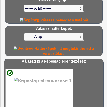
Válassz bélyeget:
Válassz bélyeget a listából
Válassz háttérképet:
Háttérképek: Itt megtekintheted a
választékot!
Válaszd ki a képeslap elrendezését: