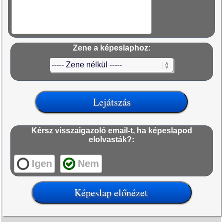
Zene a képeslaphoz:
Kérsz visszaigazoló email-t, ha képeslapod
elolvasták?:
Igen
Nem