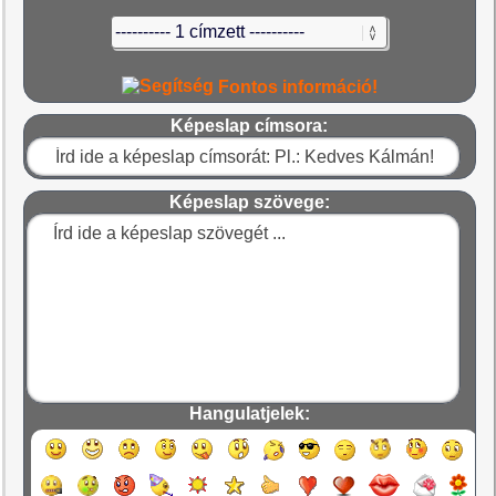
Fontos információ!
Képeslap címsora:
Képeslap szövege:
Hangulatjelek: