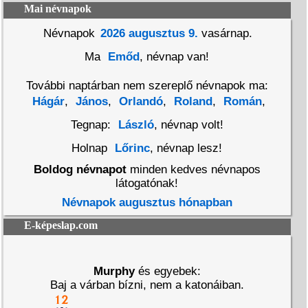
Mai névnapok
Névnapok
2026 augusztus 9.
vasárnap.
Ma
Emőd
, névnap van!
További naptárban nem szereplő névnapok ma:
Hágár
,
János
,
Orlandó
,
Roland
,
Román
,
Tegnap:
László
, névnap volt!
Holnap
Lőrinc
, névnap lesz!
Boldog névnapot
minden kedves névnapos
látogatónak!
Névnapok augusztus hónapban
E-képeslap.com
Murphy
és egyebek:
Baj a várban bízni, nem a katonáiban.