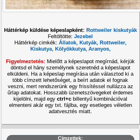
Háttérkép küldése képeslapként:
Rottweiler kiskutyák
Feltöltötte:
Jezebel
Háttérkép cimkék:
Állatok,
Kutyák,
Rottweiler,
Kiskutya,
Kölyökkutya,
Aranyos,
Figyelmeztetés:
Mielőtt a képeslapot megírnád, kérjük
döntsd el hány személynek szeretnéd a képeslapot
elküldeni. Ha a képeslap megírása után választod ki a
több címzett lehetőséget, a beírt adatok el fognak
veszni, mert rendszerünk egy frissítéssel nullázza az
űrlap adatokat. Hosszabb üzenetszövegeket érdemes
kijelölni, majd egy
ctrl+c
billentyű kombinációval
elmenteni akár egy txt. fájlba, egy esetleges véletlen
adatvesztés miatt.
Címzettek: