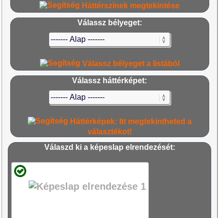
Háttérszínek megtekintése
Válassz bélyeget:
Válassz bélyeget a listából
Válassz háttérképet:
Háttérképek: Itt megtekintheted a
választékot!
Válaszd ki a képeslap elrendezését: