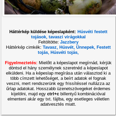
Háttérkép küldése képeslapként:
Húsvéti festett
tojások, tavaszi virágokkal
Feltöltötte:
Jazzbery
Háttérkép cimkék:
Tavasz,
Húsvét,
Ünnepek,
Festett
tojás,
Húsvéti tojás,
Figyelmeztetés:
Mielőtt a képeslapot megírnád, kérjük
döntsd el hány személynek szeretnéd a képeslapot
elküldeni. Ha a képeslap megírása után választod ki a
több címzett lehetőséget, a beírt adatok el fognak
veszni, mert rendszerünk egy frissítéssel nullázza az
űrlap adatokat. Hosszabb üzenetszövegeket érdemes
kijelölni, majd egy
ctrl+c
billentyű kombinációval
elmenteni akár egy txt. fájlba, egy esetleges véletlen
adatvesztés miatt.