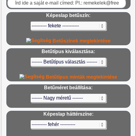
Képeslap betűszín:
Betűszínek megtekintése
Betűtípus kiválasztása:
Betűtípus minták megtekintése
Betűméret beállítása:
Képeslap háttérszíne: