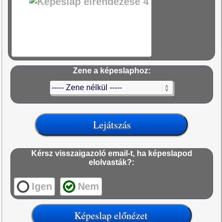
Zene a képeslaphoz:
Kérsz visszaigazoló email-t, ha képeslapod
elolvasták?:
Igen
Nem