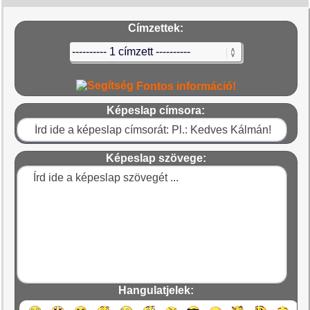
Címzettek:
Fontos információ!
Képeslap címsora:
Képeslap szövege:
Hangulatjelek: