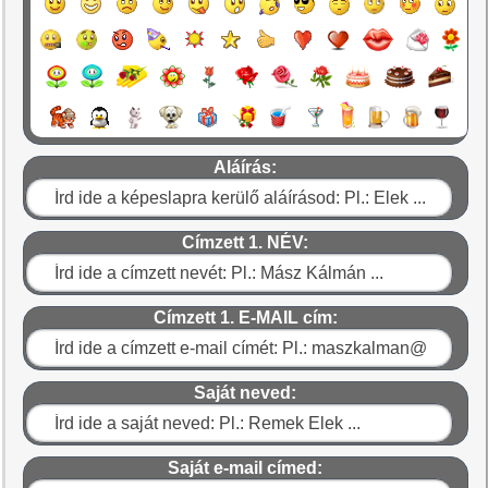
Aláírás:
Címzett 1. NÉV:
Címzett 1. E-MAIL cím:
Saját neved:
Saját e-mail címed: