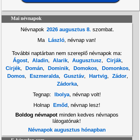
Mai névnapok
Névnapok
2026 augusztus 8.
szombat.
Ma
László
, névnap van!
További naptárban nem szereplő névnapok ma:
Ágost
,
Aladin
,
Alarik
,
Augusztusz
,
Cirják
,
Cirjék
,
Domán
,
Dominik
,
Domokos
,
Domonkos
,
Domos
,
Eszmeralda
,
Gusztáv
,
Hartvig
,
Zádor
,
Zádorka
,
Tegnap:
Ibolya
, névnap volt!
Holnap
Emőd
, névnap lesz!
Boldog névnapot
minden kedves névnapos
látogatónak!
Névnapok augusztus hónapban