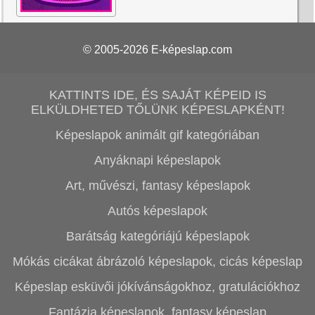
© 2005-2026
E-képeslap.com
KATTINTS IDE, ÉS SAJÁT KÉPEID IS
ELKÜLDHETED TŐLÜNK KÉPESLAPKÉNT!
Képeslapok animált gif kategóriában
Anyáknapi képeslapok
Art, művészi, fantasy képeslapok
Autós képeslapok
Barátság kategóriájú képeslapok
Mókás cicákat ábrázoló képeslapok, cicás képeslap
Képeslap esküvői jókívánságokhoz, gratulációkhoz
Fantázia képeslapok, fantasy képeslap