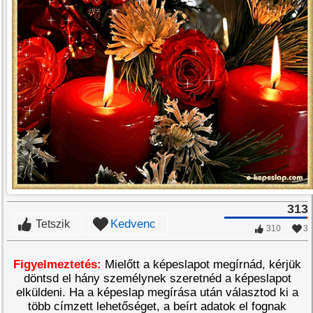
313
Kedvenc
Tetszik
310
3
Figyelmeztetés:
Mielőtt a képeslapot megírnád, kérjük
döntsd el hány személynek szeretnéd a képeslapot
elküldeni. Ha a képeslap megírása után választod ki a
több címzett lehetőséget, a beírt adatok el fognak