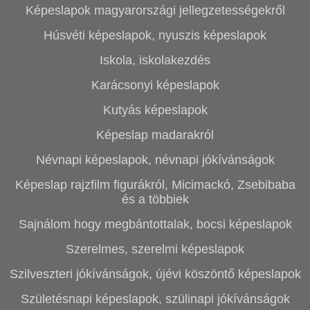
Képeslapok magyarországi jellegzetességekről
Húsvéti képeslapok, nyuszis képeslapok
Iskola, iskolakezdés
Karácsonyi képeslapok
Kutyás képeslapok
Képeslap madarakról
Névnapi képeslapok, névnapi jókívánságok
Képeslap rajzfilm figurákról, Micimackó, Zsebibaba
és a többiek
Sajnálom hogy megbántottalak, bocsi képeslapok
Szerelmes, szerelmi képeslapok
Szilveszteri jókívánságok, újévi köszöntő képeslapok
Születésnapi képeslapok, szülinapi jókívánságok