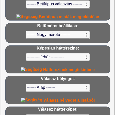
Betűtípus minták megtekintése
Betűméret beállítása:
Képeslap háttérszíne:
Háttérszínek megtekintése
Válassz bélyeget:
Válassz bélyeget a listából
Válassz háttérképet: