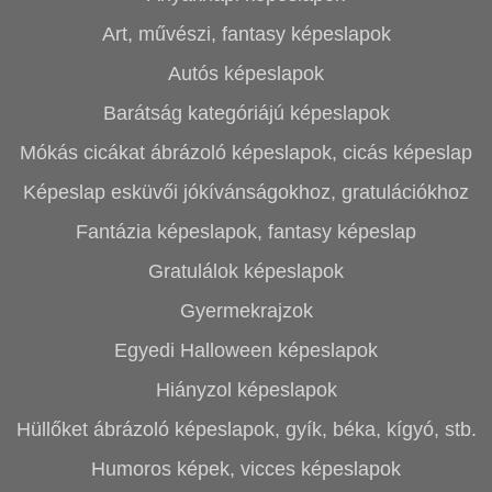
Art, művészi, fantasy képeslapok
Autós képeslapok
Barátság kategóriájú képeslapok
Mókás cicákat ábrázoló képeslapok, cicás képeslap
Képeslap esküvői jókívánságokhoz, gratulációkhoz
Fantázia képeslapok, fantasy képeslap
Gratulálok képeslapok
Gyermekrajzok
Egyedi Halloween képeslapok
Hiányzol képeslapok
Hüllőket ábrázoló képeslapok, gyík, béka, kígyó, stb.
Humoros képek, vicces képeslapok