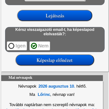
Kérsz visszaigazoló email-t, ha képeslapod
elolvasták?:
Igen
Nem
Mai névnapok
Névnapok
2026 augusztus 10.
hétfő.
Ma
Lőrinc
, névnap van!
További naptárban nem szereplő névnapok ma: