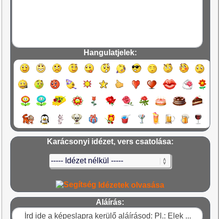
Hangulatjelek:
Karácsonyi idézet, vers csatolása:
Idézetek olvasása
Aláírás: