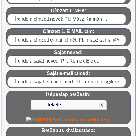
Címzett 1. NÉV:
Címzett 1. E-MAIL cím:
Saját neved:
Saját e-mail címed:
Képeslap betűszín:
Betűszínek megtekintése
Betűtípus kiválasztása: