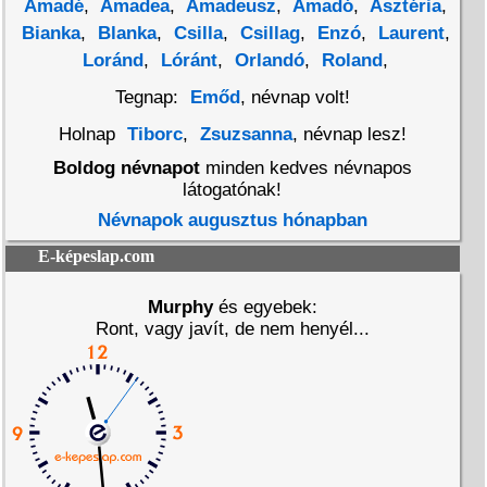
Amadé
,
Amadea
,
Amadeusz
,
Amadó
,
Asztéria
,
Bianka
,
Blanka
,
Csilla
,
Csillag
,
Enzó
,
Laurent
,
Loránd
,
Lóránt
,
Orlandó
,
Roland
,
Tegnap:
Emőd
, névnap volt!
Holnap
Tiborc
,
Zsuzsanna
, névnap lesz!
Boldog névnapot
minden kedves névnapos
látogatónak!
Névnapok augusztus hónapban
E-képeslap.com
Murphy
és egyebek:
Ront, vagy javít, de nem henyél...