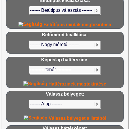
Betűtípus kiválasztása:
Betűtípus minták megtekintése
Betűméret beállítása:
Képeslap háttérszíne:
Háttérszínek megtekintése
Válassz bélyeget:
Válassz bélyeget a listából
Válassz háttérképet: