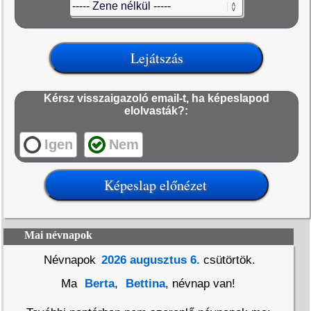
Kérsz visszaigazoló email-t, ha képeslapod
elolvasták?:
Igen
Nem
Mai névnapok
Névnapok
2026 augusztus 6.
csütörtök.
Ma
Berta
,
Bettina
, névnap van!