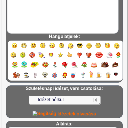
Hangulatjelek:
Születésnapi idézet, vers csatolása:
Idézetek olvasása
Aláírás: