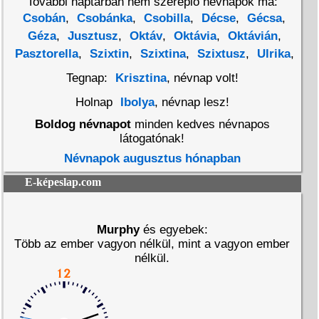
További naptárban nem szereplő névnapok ma:
Csobán
,
Csobánka
,
Csobilla
,
Décse
,
Gécsa
,
Géza
,
Jusztusz
,
Oktáv
,
Oktávia
,
Oktávián
,
Pasztorella
,
Szixtin
,
Szixtina
,
Szixtusz
,
Ulrika
,
Tegnap:
Krisztina
, névnap volt!
Holnap
Ibolya
, névnap lesz!
Boldog névnapot
minden kedves névnapos
látogatónak!
Névnapok augusztus hónapban
E-képeslap.com
Murphy
és egyebek:
Több az ember vagyon nélkül, mint a vagyon ember
nélkül.