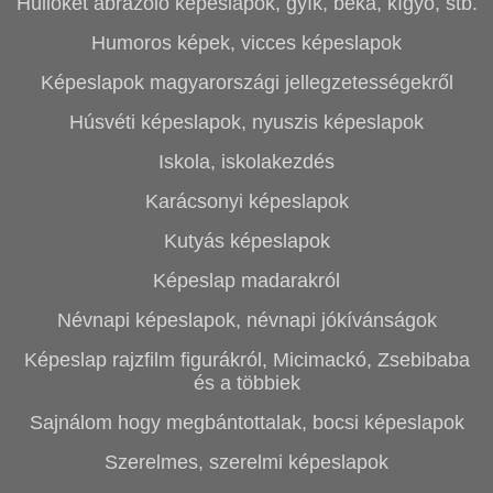
Hüllőket ábrázoló képeslapok, gyík, béka, kígyó, stb.
Humoros képek, vicces képeslapok
Képeslapok magyarországi jellegzetességekről
Húsvéti képeslapok, nyuszis képeslapok
Iskola, iskolakezdés
Karácsonyi képeslapok
Kutyás képeslapok
Képeslap madarakról
Névnapi képeslapok, névnapi jókívánságok
Képeslap rajzfilm figurákról, Micimackó, Zsebibaba
és a többiek
Sajnálom hogy megbántottalak, bocsi képeslapok
Szerelmes, szerelmi képeslapok