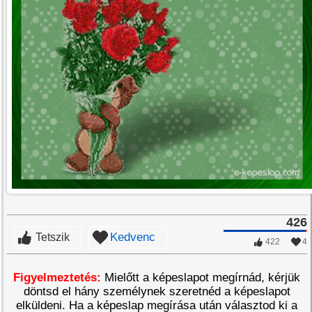
426
Kedvenc
Tetszik
422
4
Figyelmeztetés:
Mielőtt a képeslapot megírnád, kérjük
döntsd el hány személynek szeretnéd a képeslapot
elküldeni. Ha a képeslap megírása után választod ki a