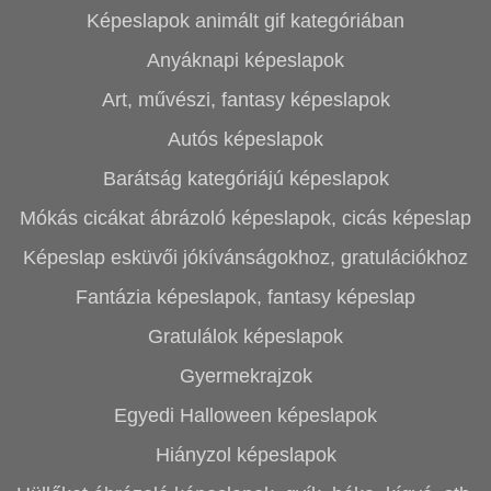
Képeslapok animált gif kategóriában
Anyáknapi képeslapok
Art, művészi, fantasy képeslapok
Autós képeslapok
Barátság kategóriájú képeslapok
Mókás cicákat ábrázoló képeslapok, cicás képeslap
Képeslap esküvői jókívánságokhoz, gratulációkhoz
Fantázia képeslapok, fantasy képeslap
Gratulálok képeslapok
Gyermekrajzok
Egyedi Halloween képeslapok
Hiányzol képeslapok