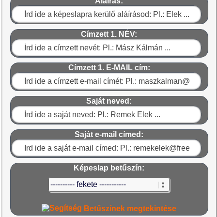
Aláírás:
Címzett 1. NÉV:
Címzett 1. E-MAIL cím:
Saját neved:
Saját e-mail címed:
Képeslap betűszín:
Betűszínek megtekintése