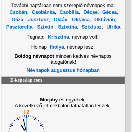
További naptárban nem szereplő névnapok ma:
Csobán
,
Csobánka
,
Csobilla
,
Décse
,
Gécsa
,
Géza
,
Jusztusz
,
Oktáv
,
Oktávia
,
Oktávián
,
Pasztorella
,
Szixtin
,
Szixtina
,
Szixtusz
,
Ulrika
,
Tegnap:
Krisztina
, névnap volt!
Holnap
Ibolya
, névnap lesz!
Boldog névnapot
minden kedves névnapos
látogatónak!
Névnapok augusztus hónapban
E-képeslap.com
Murphy
és egyebek:
A következő jelmezbálon láthatatlan leszek.