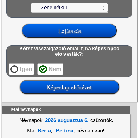
Kérsz visszaigazoló email-t, ha képeslapod
elolvasták?:
Igen
Nem
Mai névnapok
Névnapok
2026 augusztus 6.
csütörtök.
Ma
Berta
,
Bettina
, névnap van!