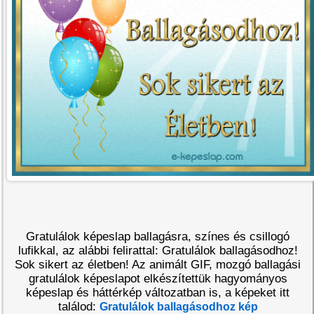
Gratulálok képeslap ballagásra, színes és csillogó
lufikkal, az alábbi felirattal: Gratulálok ballagásodhoz!
Sok sikert az életben! Az animált GIF, mozgó ballagási
gratulálok képeslapot elkészítettük hagyományos
képeslap és háttérkép változatban is, a képeket itt
találod:
Gratulálok ballagásodhoz kép