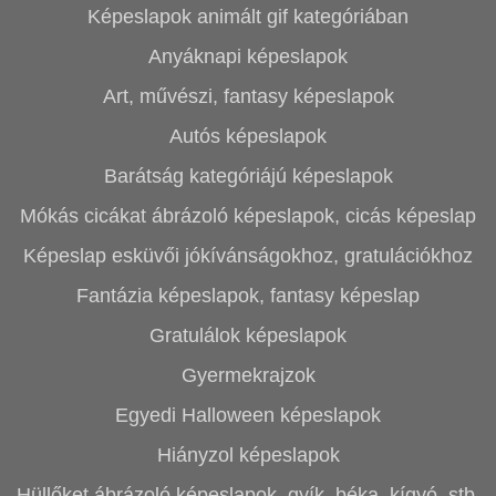
Képeslapok animált gif kategóriában
Anyáknapi képeslapok
Art, művészi, fantasy képeslapok
Autós képeslapok
Barátság kategóriájú képeslapok
Mókás cicákat ábrázoló képeslapok, cicás képeslap
Képeslap esküvői jókívánságokhoz, gratulációkhoz
Fantázia képeslapok, fantasy képeslap
Gratulálok képeslapok
Gyermekrajzok
Egyedi Halloween képeslapok
Hiányzol képeslapok
Hüllőket ábrázoló képeslapok, gyík, béka, kígyó, stb.