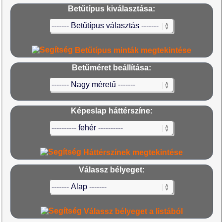
Betűtípus kiválasztása:
Betűtípus minták megtekintése
Betűméret beállítása:
Képeslap háttérszíne:
Háttérszínek megtekintése
Válassz bélyeget:
Válassz bélyeget a listából