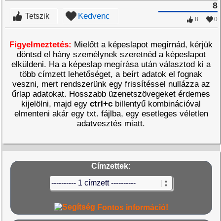
8
Kedvenc
Tetszik
8
0
Figyelmeztetés:
Mielőtt a képeslapot megírnád, kérjük
döntsd el hány személynek szeretnéd a képeslapot
elküldeni. Ha a képeslap megírása után választod ki a
több címzett lehetőséget, a beírt adatok el fognak
veszni, mert rendszerünk egy frissítéssel nullázza az
űrlap adatokat. Hosszabb üzenetszövegeket érdemes
kijelölni, majd egy
ctrl+c
billentyű kombinációval
elmenteni akár egy txt. fájlba, egy esetleges véletlen
adatvesztés miatt.
Címzettek:
Fontos információ!