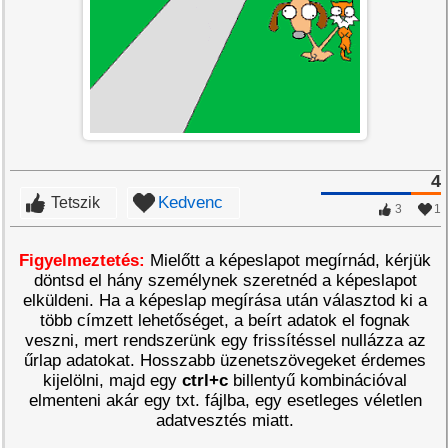
4
Kedvenc
Tetszik
3
1
Figyelmeztetés:
Mielőtt a képeslapot megírnád, kérjük
döntsd el hány személynek szeretnéd a képeslapot
elküldeni. Ha a képeslap megírása után választod ki a
több címzett lehetőséget, a beírt adatok el fognak
veszni, mert rendszerünk egy frissítéssel nullázza az
űrlap adatokat. Hosszabb üzenetszövegeket érdemes
kijelölni, majd egy
ctrl+c
billentyű kombinációval
elmenteni akár egy txt. fájlba, egy esetleges véletlen
adatvesztés miatt.