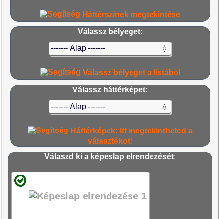
Háttérszínek megtekintése
Válassz bélyeget:
Válassz bélyeget a listából
Válassz háttérképet:
Háttérképek: Itt megtekintheted a
választékot!
Válaszd ki a képeslap elrendezését: