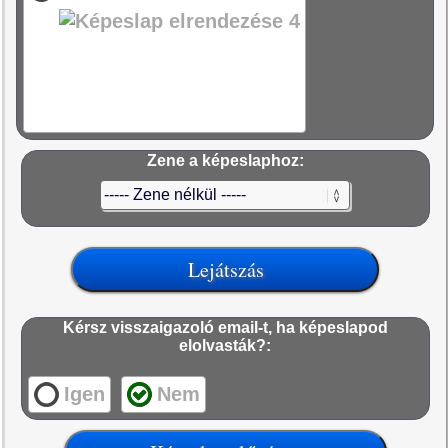
Zene a képeslaphoz:
Kérsz visszaigazoló email-t, ha képeslapod
elolvasták?:
Igen
Nem