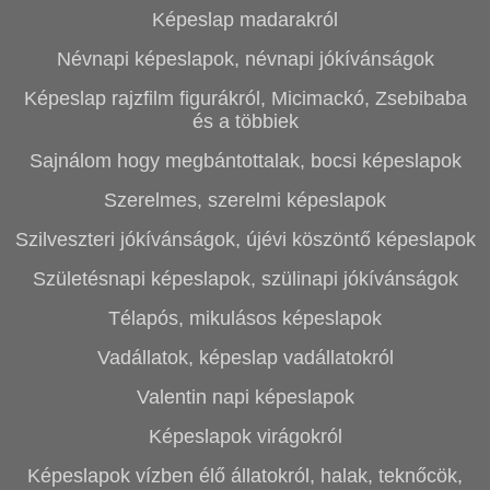
Képeslap madarakról
Névnapi képeslapok, névnapi jókívánságok
Képeslap rajzfilm figurákról, Micimackó, Zsebibaba
és a többiek
Sajnálom hogy megbántottalak, bocsi képeslapok
Szerelmes, szerelmi képeslapok
Szilveszteri jókívánságok, újévi köszöntő képeslapok
Születésnapi képeslapok, szülinapi jókívánságok
Télapós, mikulásos képeslapok
Vadállatok, képeslap vadállatokról
Valentin napi képeslapok
Képeslapok virágokról
Képeslapok vízben élő állatokról, halak, teknőcök,