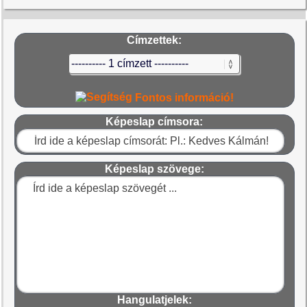
Címzettek:
Fontos információ!
Képeslap címsora:
Képeslap szövege:
Hangulatjelek: