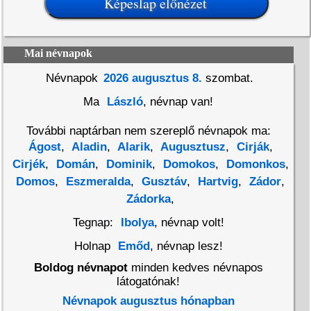
Mai névnapok
Névnapok
2026 augusztus 8.
szombat.
Ma
László
, névnap van!
További naptárban nem szereplő névnapok ma:
Ágost
,
Aladin
,
Alarik
,
Augusztusz
,
Cirják
,
Cirjék
,
Domán
,
Dominik
,
Domokos
,
Domonkos
,
Domos
,
Eszmeralda
,
Gusztáv
,
Hartvig
,
Zádor
,
Zádorka
,
Tegnap:
Ibolya
, névnap volt!
Holnap
Emőd
, névnap lesz!
Boldog névnapot
minden kedves névnapos
látogatónak!
Névnapok augusztus hónapban