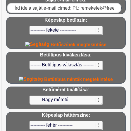
Képeslap betűszín:
Betűszínek megtekintése
Betűtípus kiválasztása:
Betűtípus minták megtekintése
Betűméret beállítása:
Képeslap háttérszíne: