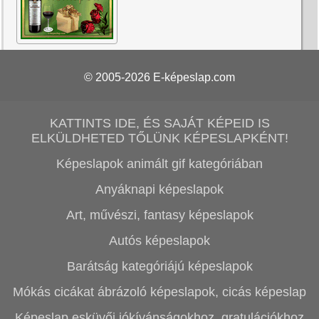
© 2005-2026
E-képeslap.com
KATTINTS IDE, ÉS SAJÁT KÉPEID IS
ELKÜLDHETED TŐLÜNK KÉPESLAPKÉNT!
Képeslapok animált gif kategóriában
Anyáknapi képeslapok
Art, művészi, fantasy képeslapok
Autós képeslapok
Barátság kategóriájú képeslapok
Mókás cicákat ábrázoló képeslapok, cicás képeslap
Képeslap esküvői jókívánságokhoz, gratulációkhoz