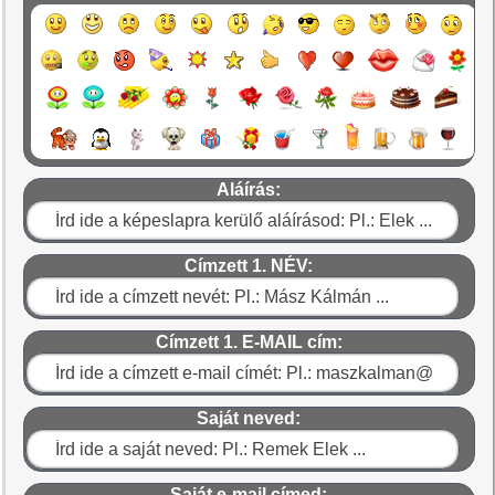
Aláírás:
Címzett 1. NÉV:
Címzett 1. E-MAIL cím:
Saját neved:
Saját e-mail címed: