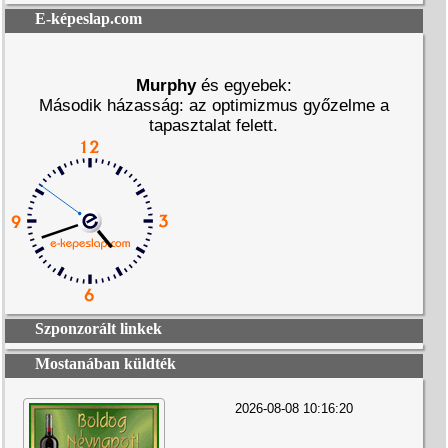
E-képeslap.com
Murphy
és egyebek:
Második házasság: az optimizmus győzelme a
tapasztalat felett.
Szponzorált linkek
Mostanában küldték
2026-08-08 10:16:20