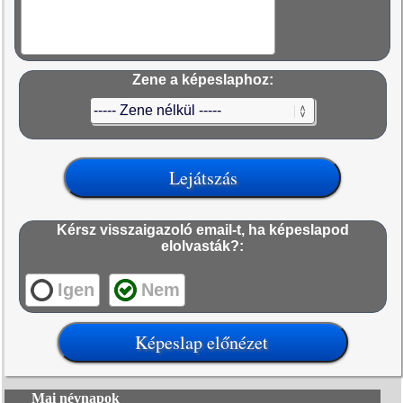
Zene a képeslaphoz:
Kérsz visszaigazoló email-t, ha képeslapod
elolvasták?:
Igen
Nem
Mai névnapok