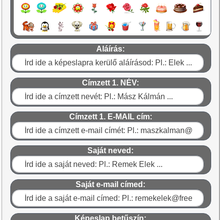
Aláírás:
Címzett 1. NÉV:
Címzett 1. E-MAIL cím:
Saját neved:
Saját e-mail címed:
Képeslap betűszín: