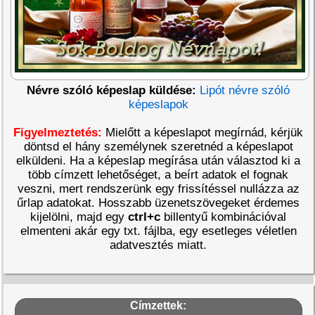
Névre szóló képeslap küldése:
Lipót névre szóló
képeslapok
Figyelmeztetés:
Mielőtt a képeslapot megírnád, kérjük
döntsd el hány személynek szeretnéd a képeslapot
elküldeni. Ha a képeslap megírása után választod ki a
több címzett lehetőséget, a beírt adatok el fognak
veszni, mert rendszerünk egy frissítéssel nullázza az
űrlap adatokat. Hosszabb üzenetszövegeket érdemes
kijelölni, majd egy
ctrl+c
billentyű kombinációval
elmenteni akár egy txt. fájlba, egy esetleges véletlen
adatvesztés miatt.
Címzettek: