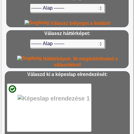
Válassz bélyeget a listából
Válassz háttérképet:
Háttérképek: Itt megtekintheted a
választékot!
Válaszd ki a képeslap elrendezését: