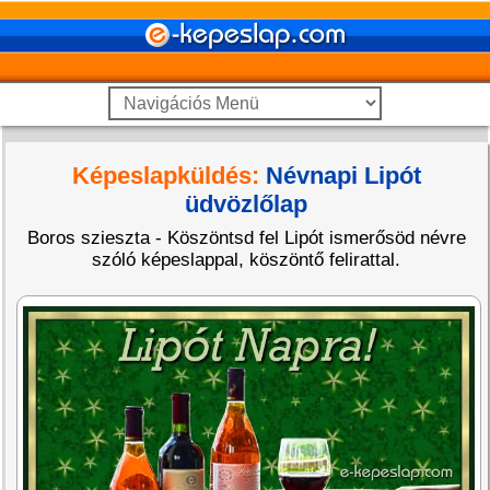
Képeslapküldés:
Névnapi Lipót
üdvözlőlap
Boros szieszta - Köszöntsd fel Lipót ismerősöd névre
szóló képeslappal, köszöntő felirattal.