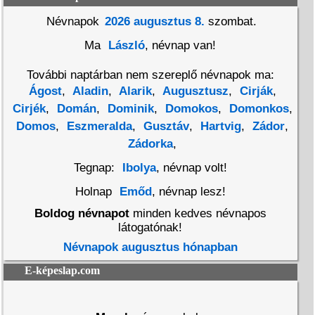
Névnapok
2026 augusztus 8.
szombat.
Ma
László
, névnap van!
További naptárban nem szereplő névnapok ma:
Ágost
,
Aladin
,
Alarik
,
Augusztusz
,
Cirják
,
Cirjék
,
Domán
,
Dominik
,
Domokos
,
Domonkos
,
Domos
,
Eszmeralda
,
Gusztáv
,
Hartvig
,
Zádor
,
Zádorka
,
Tegnap:
Ibolya
, névnap volt!
Holnap
Emőd
, névnap lesz!
Boldog névnapot
minden kedves névnapos
látogatónak!
Névnapok augusztus hónapban
E-képeslap.com