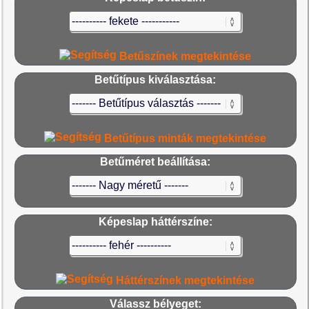
Betűszínek megtekintése
Betűtípus kiválasztása:
Betűtípus minták megtekintése
Betűméret beállítása:
Képeslap háttérszíne:
Háttérszínek megtekintése
Válassz bélyeget: