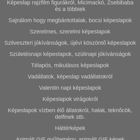
Képeslap rajzfilm figurákról, Micimackó, Zsebibaba
és a többiek
Sajnálom hogy megbántottalak, bocsi képeslapok
Szerelmes, szerelmi képeslapok
Szilveszteri jókívánságok, újévi köszöntő képeslapok
Születésnapi képeslapok, szülinapi jókívánságok
Télapós, mikulásos képeslapok
Vadállatok, képeslap vadállatokról
Valentin napi képeslapok
Képeslapok virágokról
Képeslapok vízben élő állatokról, halak, teknőcök,
delfinek stb.
Háttérképek
Animált GIF gyűjtemény, animált GIF képek