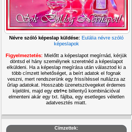
Névre szóló képeslap küldése:
Eulália névre szóló
képeslapok
Figyelmeztetés:
Mielőtt a képeslapot megírnád, kérjük
döntsd el hány személynek szeretnéd a képeslapot
elküldeni. Ha a képeslap megírása után választod ki a
több címzett lehetőséget, a beírt adatok el fognak
veszni, mert rendszerünk egy frissítéssel nullázza az
űrlap adatokat. Hosszabb üzenetszövegeket érdemes
kijelölni, majd egy
ctrl+c
billentyű kombinációval
elmenteni akár egy txt. fájlba, egy esetleges véletlen
adatvesztés miatt.
Címzettek: