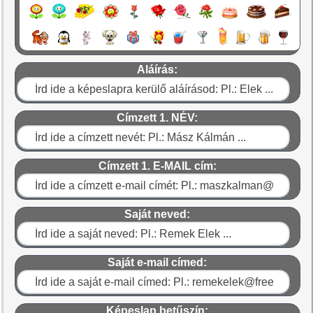
Aláírás:
Címzett 1. NÉV:
Címzett 1. E-MAIL cím:
Saját neved:
Saját e-mail címed:
Képeslap betűszín: