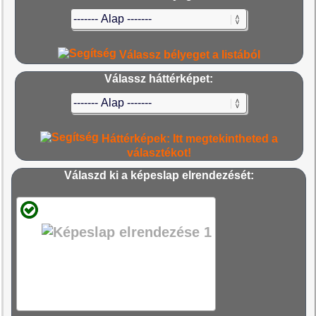
Válassz bélyeget a listából
Válassz háttérképet:
Háttérképek: Itt megtekintheted a
választékot!
Válaszd ki a képeslap elrendezését: