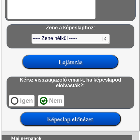
Zene a képeslaphoz:
Kérsz visszaigazoló email-t, ha képeslapod
elolvasták?:
Igen
Nem
Mai névnapok