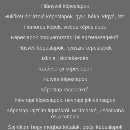
Hiányzol képeslapok
Hüllőket ábrázoló képeslapok, gyík, béka, kígyó, stb.
Humoros képek, vicces képeslapok
Képeslapok magyarországi jellegzetességekről
Húsvéti képeslapok, nyuszis képeslapok
Iskola, iskolakezdés
Karácsonyi képeslapok
Kutyás képeslapok
Képeslap madarakról
Névnapi képeslapok, névnapi jókívánságok
Képeslap rajzfilm figurákról, Micimackó, Zsebibaba
és a többiek
Sajnálom hogy megbántottalak, bocsi képeslapok