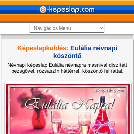
Képeslapküldés:
Eulália névnapi
köszöntő
Névnapi képeslap Eulália névnapra masnival díszített
pezsgővel, rózsaszín háttérrel, köszöntő felirattal.