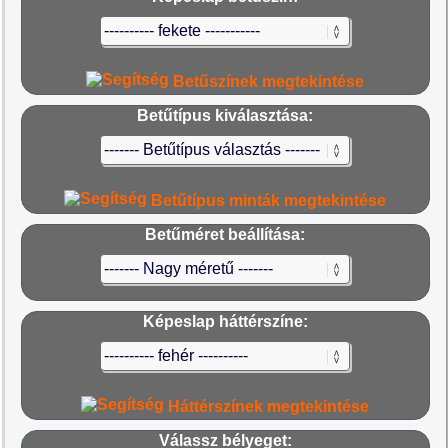
Betűszínek megtekintése
Betűtípus kiválasztása:
Betűtípus minták megtekintése
Betűméret beállítása:
Képeslap háttérszíne:
Háttérszínek megtekintése
Válassz bélyeget: