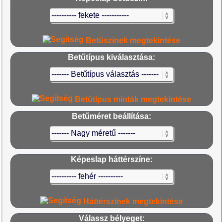
Betűszínek megtekintése
Betűtípus kiválasztása:
Betűtípus minták megtekintése
Betűméret beállítása:
Képeslap háttérszíne:
Háttérszínek megtekintése
Válassz bélyeget: