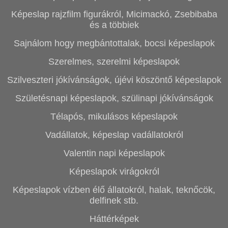
Képeslap rajzfilm figurákról, Micimackó, Zsebibaba
és a többiek
Sajnálom hogy megbántottalak, bocsi képeslapok
Szerelmes, szerelmi képeslapok
Szilveszteri jókívánságok, újévi köszöntő képeslapok
Születésnapi képeslapok, szülinapi jókívánságok
Télapós, mikulásos képeslapok
Vadállatok, képeslap vadállatokról
Valentin napi képeslapok
Képeslapok virágokról
Képeslapok vízben élő állatokról, halak, teknőcök,
delfinek stb.
Háttérképek