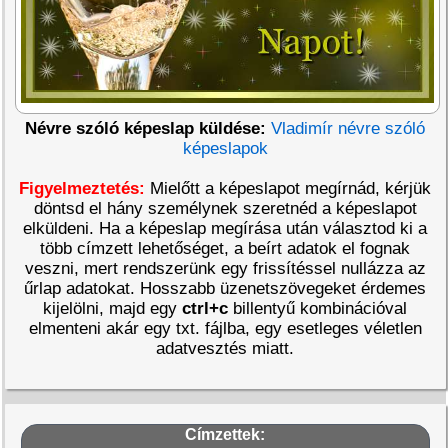
Névre szóló képeslap küldése:
Vladimír névre szóló
képeslapok
Figyelmeztetés:
Mielőtt a képeslapot megírnád, kérjük
döntsd el hány személynek szeretnéd a képeslapot
elküldeni. Ha a képeslap megírása után választod ki a
több címzett lehetőséget, a beírt adatok el fognak
veszni, mert rendszerünk egy frissítéssel nullázza az
űrlap adatokat. Hosszabb üzenetszövegeket érdemes
kijelölni, majd egy
ctrl+c
billentyű kombinációval
elmenteni akár egy txt. fájlba, egy esetleges véletlen
adatvesztés miatt.
Címzettek: