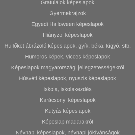
Gratulálok képeslapok
Gyermekrajzok
Egyedi Halloween képeslapok
Hiányzol képeslapok
Hüllőket ábrázoló képeslapok, gyík, béka, kígyó, stb.
Humoros képek, vicces képeslapok
Képeslapok magyarországi jellegzetességekről
Húsvéti képeslapok, nyuszis képeslapok
Iskola, iskolakezdés
Karácsonyi képeslapok
Kutyás képeslapok
Képeslap madarakról
Névnapi képeslapok, névnapi jókívánságok