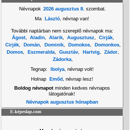
Névnapok
2026 augusztus 8.
szombat.
Ma
László
, névnap van!
További naptárban nem szereplő névnapok ma:
Ágost
,
Aladin
,
Alarik
,
Augusztusz
,
Cirják
,
Cirjék
,
Domán
,
Dominik
,
Domokos
,
Domonkos
,
Domos
,
Eszmeralda
,
Gusztáv
,
Hartvig
,
Zádor
,
Zádorka
,
Tegnap:
Ibolya
, névnap volt!
Holnap
Emőd
, névnap lesz!
Boldog névnapot
minden kedves névnapos
látogatónak!
Névnapok augusztus hónapban
E-képeslap.com