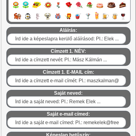
Aláírás:
Címzett 1. NÉV:
Címzett 1. E-MAIL cím:
Saját neved:
Saját e-mail címed:
Képeslap betűszín: