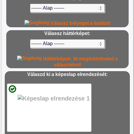
Válassz bélyeget a listából
Válassz háttérképet:
Háttérképek: Itt megtekintheted a
választékot!
Válaszd ki a képeslap elrendezését: