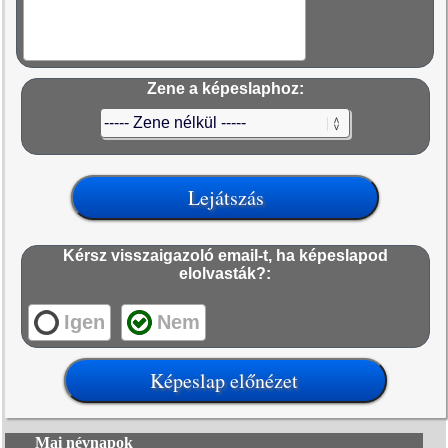
Zene a képeslaphoz:
Kérsz visszaigazoló email-t, ha képeslapod
elolvasták?:
Igen
Nem
Mai névnapok