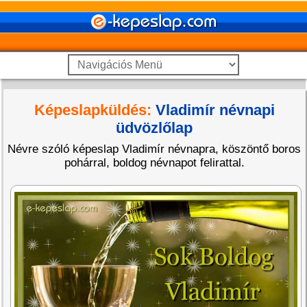
Képeslapküldés:
Vladimír névnapi
üdvözlőlap
Névre szóló képeslap Vladimír névnapra, köszöntő boros
pohárral, boldog névnapot felirattal.