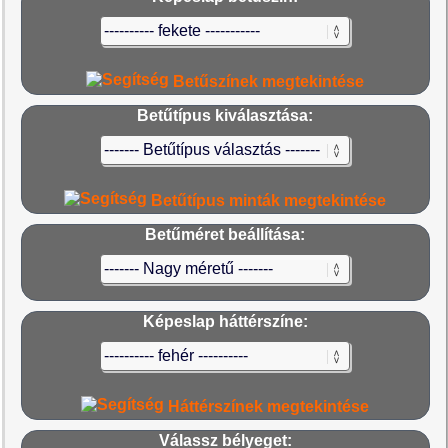
Betűszínek megtekintése
Betűtípus kiválasztása:
Betűtípus minták megtekintése
Betűméret beállítása:
Képeslap háttérszíne:
Háttérszínek megtekintése
Válassz bélyeget: