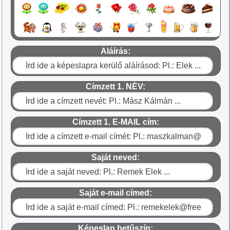
Aláírás:
Címzett 1. NÉV:
Címzett 1. E-MAIL cím:
Saját neved:
Saját e-mail címed:
Képeslap betűszín: