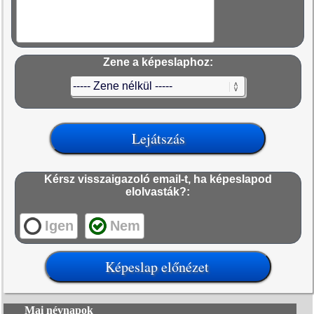
Zene a képeslaphoz:
Kérsz visszaigazoló email-t, ha képeslapod
elolvasták?:
Igen
Nem
Mai névnapok