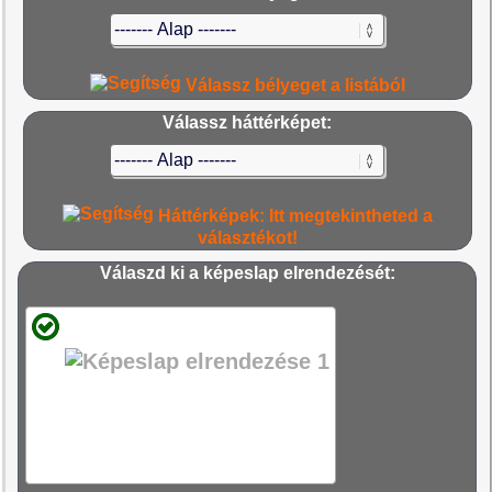
Válassz bélyeget a listából
Válassz háttérképet:
Háttérképek: Itt megtekintheted a
választékot!
Válaszd ki a képeslap elrendezését: