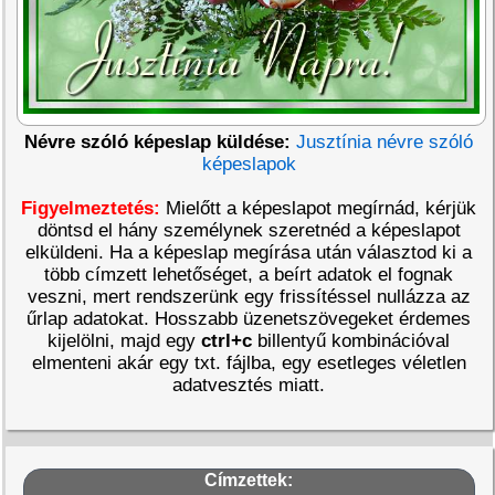
Névre szóló képeslap küldése:
Jusztínia névre szóló
képeslapok
Figyelmeztetés:
Mielőtt a képeslapot megírnád, kérjük
döntsd el hány személynek szeretnéd a képeslapot
elküldeni. Ha a képeslap megírása után választod ki a
több címzett lehetőséget, a beírt adatok el fognak
veszni, mert rendszerünk egy frissítéssel nullázza az
űrlap adatokat. Hosszabb üzenetszövegeket érdemes
kijelölni, majd egy
ctrl+c
billentyű kombinációval
elmenteni akár egy txt. fájlba, egy esetleges véletlen
adatvesztés miatt.
Címzettek: