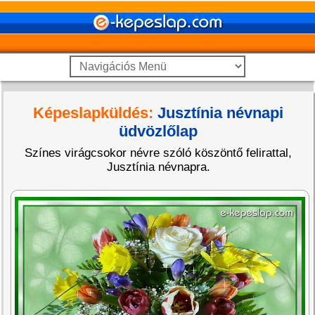
Képeslapküldés:
Jusztínia névnapi
üdvözlőlap
Színes virágcsokor névre szóló köszöntő felirattal,
Jusztínia névnapra.