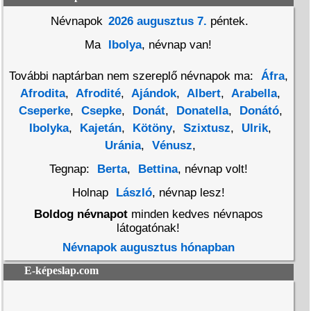
Névnapok
2026 augusztus 7.
péntek.
Ma
Ibolya
, névnap van!
További naptárban nem szereplő névnapok ma:
Áfra
,
Afrodita
,
Afrodité
,
Ajándok
,
Albert
,
Arabella
,
Cseperke
,
Csepke
,
Donát
,
Donatella
,
Donátó
,
Ibolyka
,
Kajetán
,
Kötöny
,
Szixtusz
,
Ulrik
,
Uránia
,
Vénusz
,
Tegnap:
Berta
,
Bettina
, névnap volt!
Holnap
László
, névnap lesz!
Boldog névnapot
minden kedves névnapos
látogatónak!
Névnapok augusztus hónapban
E-képeslap.com