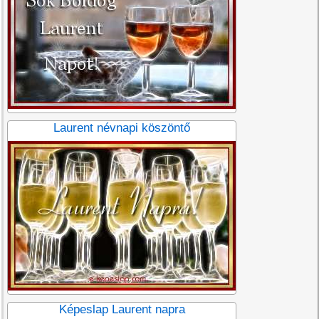
Laurent névnapi köszöntő
Képeslap Laurent napra