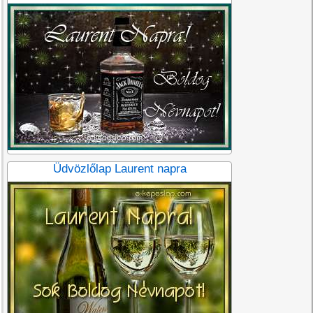
Üdvözlőlap Laurent napra