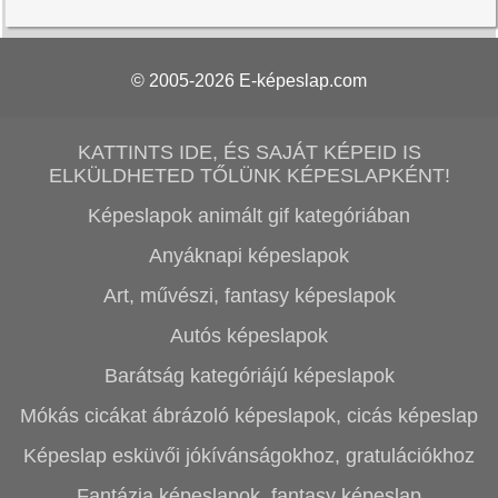
© 2005-2026
E-képeslap.com
KATTINTS IDE, ÉS SAJÁT KÉPEID IS
ELKÜLDHETED TŐLÜNK KÉPESLAPKÉNT!
Képeslapok animált gif kategóriában
Anyáknapi képeslapok
Art, művészi, fantasy képeslapok
Autós képeslapok
Barátság kategóriájú képeslapok
Mókás cicákat ábrázoló képeslapok, cicás képeslap
Képeslap esküvői jókívánságokhoz, gratulációkhoz
Fantázia képeslapok, fantasy képeslap