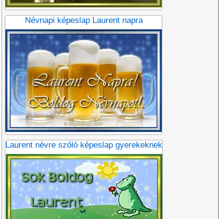
Névnapi képeslap Laurent napra
Laurent névre szóló képeslap gyerekeknek