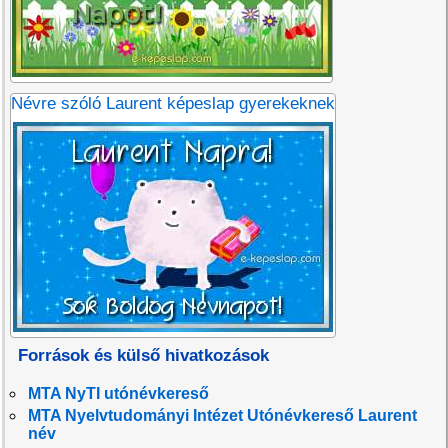
Névre szóló Laurent képeslap gyerekeknek
Források és külső hivatkozások
MTA NyTI utónévkereső
MTA Nyelvtudományi Intézet Utónévkereső Laurent
név