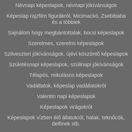
Névnapi képeslapok, névnapi jókívánságok
Képeslap rajzfilm figurákról, Micimackó, Zsebibaba
és a többiek
Sajnálom hogy megbántottalak, bocsi képeslapok
Szerelmes, szerelmi képeslapok
Szilveszteri jókívánságok, újévi köszöntő képeslapok
Születésnapi képeslapok, szülinapi jókívánságok
Télapós, mikulásos képeslapok
Vadállatok, képeslap vadállatokról
Valentin napi képeslapok
Képeslapok virágokról
Képeslapok vízben élő állatokról, halak, teknőcök,
delfinek stb.