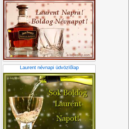
Laurent névnapi üdvözlőlap