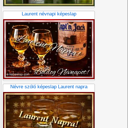
Laurent névnapi képeslap
Névre szóló képeslap Laurent napra