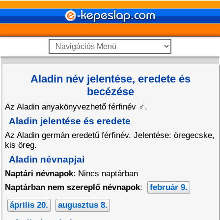
Aladin név jelentése, eredete és
becézése
Az Aladin anyakönyvezhető férfinév
♂
.
Aladin jelentése és eredete
Az Aladin germán eredetű férfinév. Jelentése: öregecske,
kis öreg.
Aladin névnapjai
Naptári névnapok
: Nincs naptárban
Naptárban nem szereplő névnapok
:
február 9.
április 20.
augusztus 8.