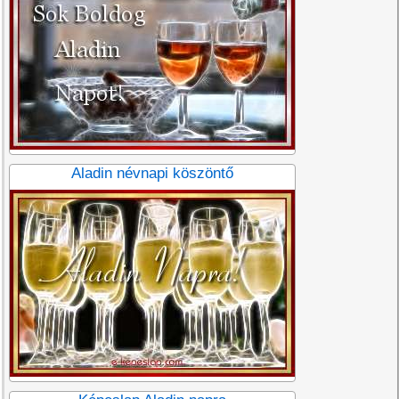
Aladin névnapi köszöntő