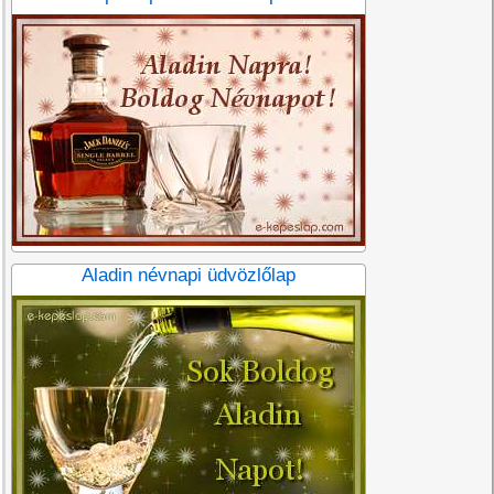
Aladin névnapi üdvözlőlap