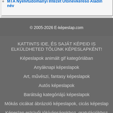
MTA Nyelvtudományi Intézet Utónévkereső Aladin
név
© 2005-2026
E-képeslap.com
KATTINTS IDE, ÉS SAJÁT KÉPEID IS
ELKÜLDHETED TŐLÜNK KÉPESLAPKÉNT!
Képeslapok animált gif kategóriában
Anyáknapi képeslapok
Art, művészi, fantasy képeslapok
Autós képeslapok
Barátság kategóriájú képeslapok
Mókás cicákat ábrázoló képeslapok, cicás képeslap
Képeslap esküvői jókívánságokhoz, gratulációkhoz