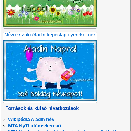
Névre szóló Aladin képeslap gyerekeknek
Források és külső hivatkozások
Wikipédia Aladin név
MTA NyTI utónévkereső