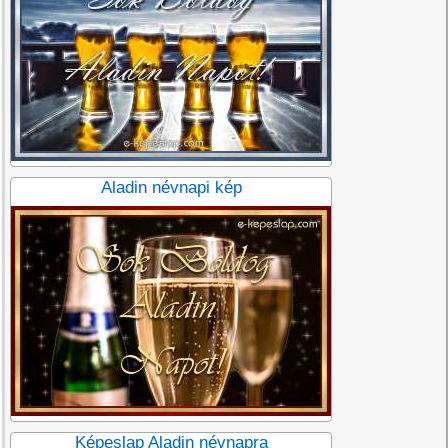
Aladin névnapi kép
Képeslap Aladin névnapra