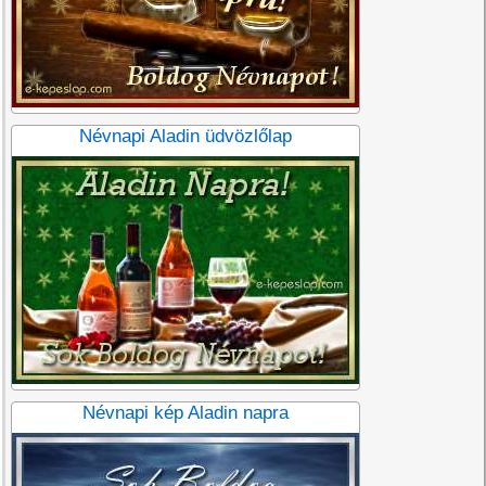
Névnapi Aladin üdvözlőlap
Névnapi kép Aladin napra