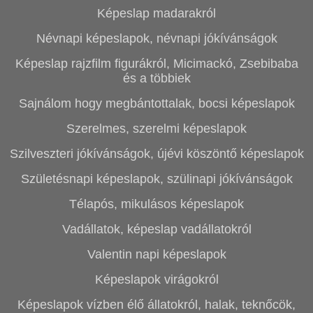
Képeslap madarakról
Névnapi képeslapok, névnapi jókívánságok
Képeslap rajzfilm figurákról, Micimackó, Zsebibaba
és a többiek
Sajnálom hogy megbántottalak, bocsi képeslapok
Szerelmes, szerelmi képeslapok
Szilveszteri jókívánságok, újévi köszöntő képeslapok
Születésnapi képeslapok, szülinapi jókívánságok
Télapós, mikulásos képeslapok
Vadállatok, képeslap vadállatokról
Valentin napi képeslapok
Képeslapok virágokról
Képeslapok vízben élő állatokról, halak, teknőcök,