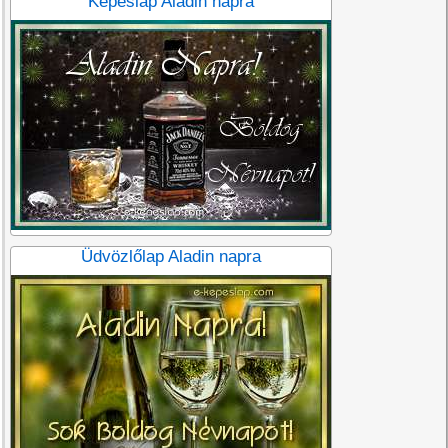
Képeslap Aladin napra
Üdvözlőlap Aladin napra