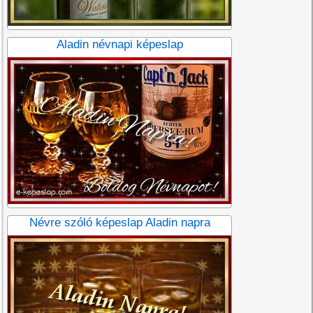
Aladin névnapi képeslap
Névre szóló képeslap Aladin napra