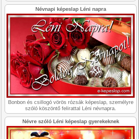
Névnapi képeslap Léni napra
Bonbon és csillogó vörös rózsák képeslap, személyre
szóló köszöntő felirattal Léni névnapra.
Névre szóló Léni képeslap gyerekeknek