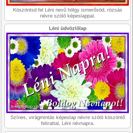
Köszöntsd fel Léni nevű hölgy ismerősöd, rózsás
névre szóló képeslappal.
Léni üdvözlőlap
Színes, virágmintás képeslap névre szóló köszöntő
felirattal, Léni névnapra.