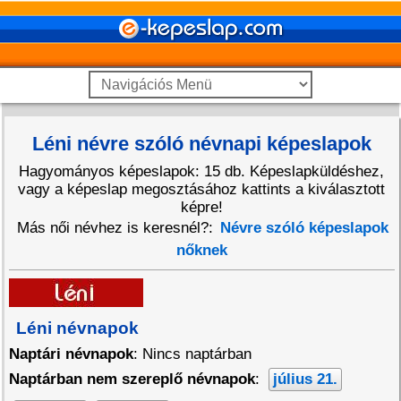
Léni névre szóló névnapi képeslapok
Hagyományos képeslapok: 15 db. Képeslapküldéshez,
vagy a képeslap megosztásához kattints a kiválasztott
képre!
Más női névhez is keresnél?:
Névre szóló képeslapok
nőknek
Léni névnapok
Naptári névnapok
: Nincs naptárban
Naptárban nem szereplő névnapok
:
július 21.