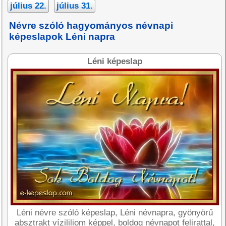
július 22.
július 31.
Névre szóló hagyományos névnapi
képeslapok Léni napra
Léni képeslap
Léni névre szóló képeslap, Léni névnapra, gyönyörű
absztrakt vízililiom képpel, boldog névnapot felirattal,