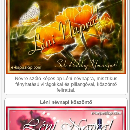
Névre szóló képeslap Léni névnapra, misztikus
fényhatású virágokkal és pillangóval, köszöntő
felirattal.
Léni névnapi köszöntő