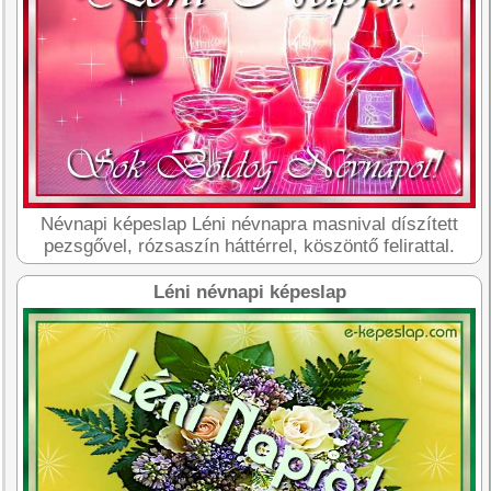
Névnapi képeslap Léni névnapra masnival díszített
pezsgővel, rózsaszín háttérrel, köszöntő felirattal.
Léni névnapi képeslap