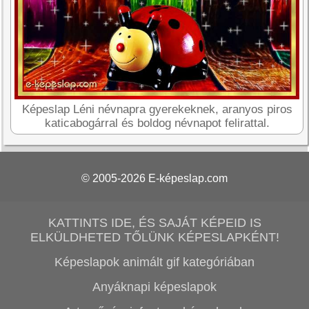
Képeslap Léni névnapra gyerekeknek, aranyos piros
katicabogárral és boldog névnapot felirattal.
© 2005-2026
E-képeslap.com
KATTINTS IDE, ÉS SAJÁT KÉPEID IS
ELKÜLDHETED TŐLÜNK KÉPESLAPKÉNT!
Képeslapok animált gif kategóriában
Anyáknapi képeslapok