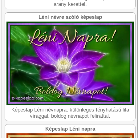
arany kerettel.
Léni névre szóló képeslap
Képeslap Léni névnapra, különleges fényhatású lila
virággal, boldog névnapot felirattal.
Képeslap Léni napra