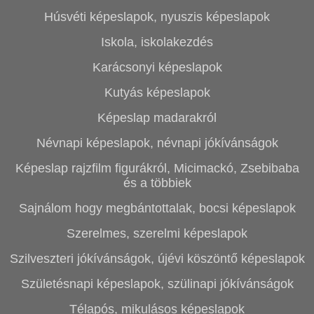
Húsvéti képeslapok, nyuszis képeslapok
Iskola, iskolakezdés
Karácsonyi képeslapok
Kutyás képeslapok
Képeslap madarakról
Névnapi képeslapok, névnapi jókívánságok
Képeslap rajzfilm figurákról, Micimackó, Zsebibaba
és a többiek
Sajnálom hogy megbántottalak, bocsi képeslapok
Szerelmes, szerelmi képeslapok
Szilveszteri jókívánságok, újévi köszöntő képeslapok
Születésnapi képeslapok, szülinapi jókívánságok
Télapós, mikulásos képeslapok