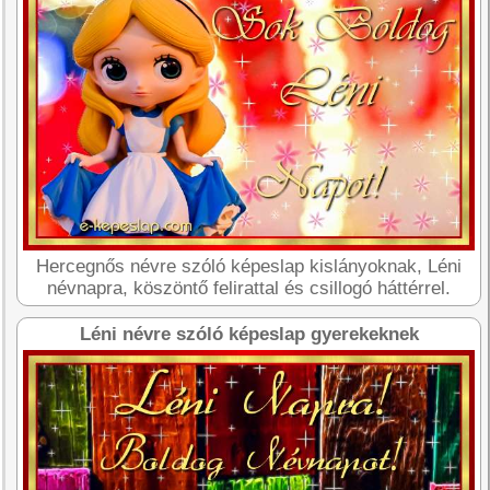
Hercegnős névre szóló képeslap kislányoknak, Léni
névnapra, köszöntő felirattal és csillogó háttérrel.
Léni névre szóló képeslap gyerekeknek