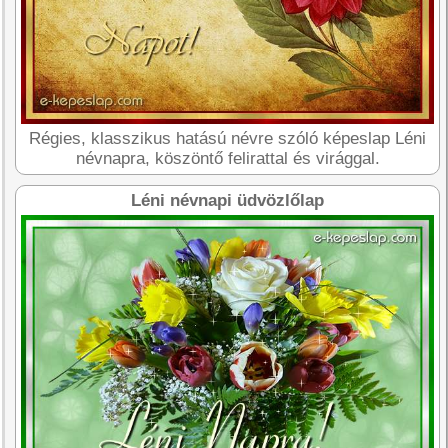
Régies, klasszikus hatású névre szóló képeslap Léni
névnapra, köszöntő felirattal és virággal.
Léni névnapi üdvözlőlap