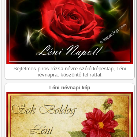
Sejtelmes piros rózsa névre szóló képeslap, Léni
névnapra, köszöntő felirattal.
Léni névnapi kép