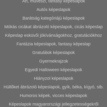
Art, művészi, fantasy képeslapok
Autós képeslapok
Barátság kategóriájú képeslapok
Mókás cicákat ábrázoló képeslapok, cicás képeslap
Képeslap esküvői jókívánságokhoz, gratulációkhoz
Fantázia képeslapok, fantasy képeslap
Gratulálok képeslapok
Gyermekrajzok
Egyedi Halloween képeslapok
Hiányzol képeslapok
Hüllőket ábrázoló képeslapok, gyík, béka, kígyó, stb.
Humoros képek, vicces képeslapok
Képeslapok magyarországi jellegzetességekről