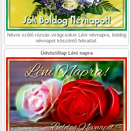
Névre szóló rózsás virágcsokor Léni névnapra, boldog
névnapot köszöntő felirattal.
Üdvözlőlap Léni napra